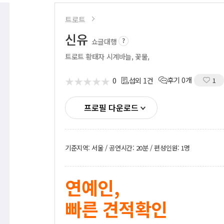
시부스
성우
트로트
의장비
도우미
기렌탈
신유
경호
쇼글대행
사용품
통역
트로트 황태자 시계바늘, 꽃물,
★
★
★
★
★
★
★
★
★
★
0
후기 0개
섭외 1건
1
프로필 다운로드
기준지역: 서울 / 공연시간: 20분 / 편성인원: 1명
연예인,
빠른 견적확인