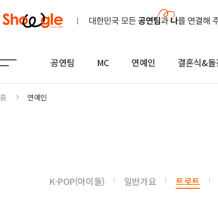
공연팀
MC
연예인
결혼식&돌
홈
연예인
공연팀
MC
연예인
노래
전문MC
K-POP(아이돌)
연주
아나운서
일반가요
댄스무용
외국어
트로트
K-POP(아이돌)
일반가요
트로트
전통
쇼호스트
힙합·DJ
퍼포먼스
밴드
기획공연
708090·포크