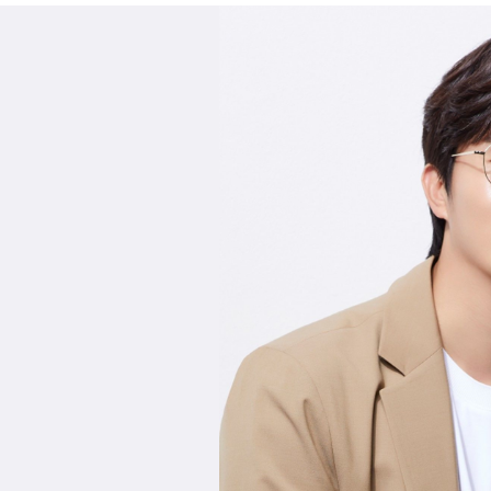
아나운서
개그맨
국악·클래식·재즈
방송인·강사·셀럽