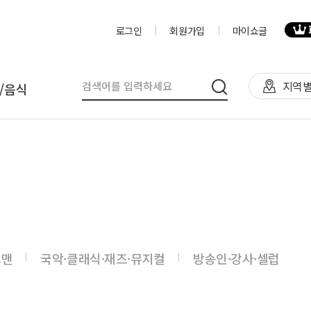
로그인
회원가입
마이쇼글
지역별
/음식
탈
인력
제작물/프로그
천막(TFS,AH)
영상제작,편집
제작물
렌탈(천막,의자,테이블)
사진촬영
프로그램
렌탈(피크닉 용품 등)
디자이너
음식
그맨
국악·클래식·재즈·뮤지컬
방송인·강사·셀럽
테이너부스
진행요원
기막조형물(바운스,에어돔,에
음악감독
트)
VJ