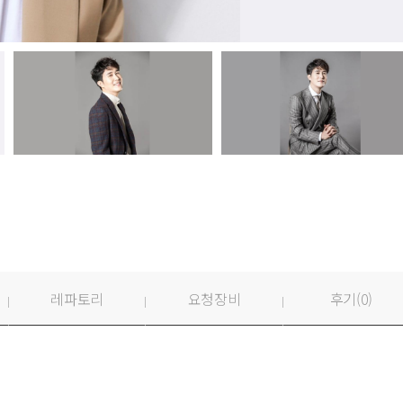
레파토리
요청장비
후기(
0
)