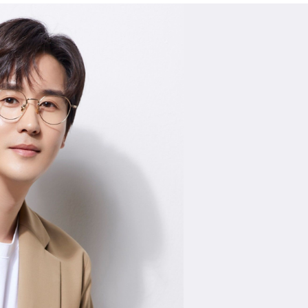
전
레이허
회
특수효과
악
·뮤지컬
무대
행
전식
발전차
전기공사