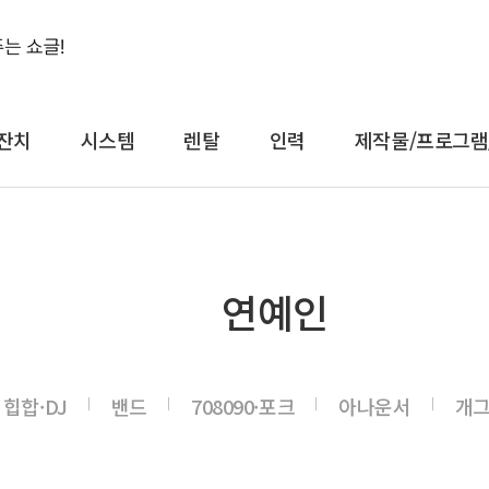
잔치
시스템
렌탈
인력
제작물/프로그램
결혼식&돌잔치
시스템
렌
연예인
축가
음향
대형
축주
조명
일반
전문 사회자
영상 LED
감성
힙합·DJ
밴드
708090·포크
아나운서
개
연예인 축가
중계
컨
연예인 사회자
레이저
공
어텐
트러스