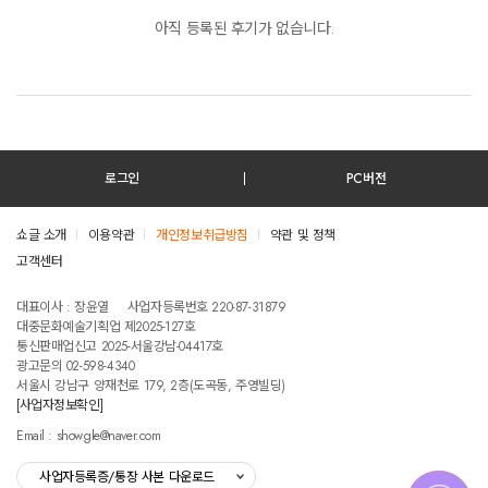
2018. 11. 18 야화
아직 등록된 후기가 없습니다.
2018. 12. 04 청소년 하모니 뮤직 페스타 축하공연
2018. 12. 20 2018 송년특집 음악회 K-크로스 칸타빌레
2018. 12. 23 메리오타쿠리스마스 시즌2
2018. 03. 03 롤링 24주년 기념공연 Vol.21
2019. 04. 05 유튜브 ‘덕질하는 기자‘ 채널 인터뷰 참여
2019. 04. 27 렛츠스프링 페스티벌
2019. 05. 15 이화여대 대동제 공연
로그인
PC버전
2019. 05. 15 서강대 김의기 열사 추모문화제 공연
2019. 05. 22 성공회대 대동제
쇼글 소개
이용약관
개인정보취급방침
약관 및 정책
2019. 05. 23 이화여대 오월드림
2019. 05. 26 마녀성의 춘몽가
고객센터
테스트진입텍스트입니다
2019. 06. 20 낙락 오브 재즈 칸타빌레 해남
2019. 06. 28 제 50회 라이브클럽데이
대표이사 : 장윤열
사업자등록번호 220-87-31879
대중문화예술기획업 제2025-127호
2019. 06. 29 강화의 달밤 콘서트 야행
통신판매업신고 2025-서울강남-04417호
2019. 07. 12 유튜브 ‘기자실 라이브‘ 채널 라이브 공연
광고문의 02-598-4340
2019. 07. 13 낙락 오브 재즈 칸타빌레 제주
서울시 강남구 양재천로 179, 2층(도곡동, 주영빌딩)
2019. 07. 20 낙락 오브 재즈 칸타빌레 대구
[사업자정보확인]
2019. 08. 02 낙락 오브 재즈 칸타빌레 해남
Email : showgle@naver.com
2019. 08. 03 노는 물이 달라 프로젝트 노물달
2019. 08. 24 낙락 오브 재즈 칸타빌레 익산
사업자등록증/통장 사본 다운로드