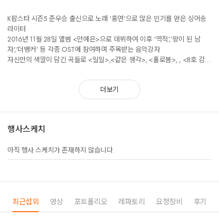
K팝스타 시즌5 준우승 출신으로 노래 '홍연'으로 많은 인기를 얻은 싱어송
라이터
2016년 11월 28일 앨범 <안예은>으로 데뷔하여 이후 '역적','왕이 된 남
자','더뱅커' 등 각종 OST에 참여하며 주목받는 음악강자
자신만의 색깔이 담긴 곡들로 <일일>,<같은 생각>, <홀로봄>,
, <8호 감방
의 노래> 등을 발매
더보기
행사스케치
아직 행사 스케치가 존재하지 않습니다.
최근섭외
영상
포트폴리오
레파토리
요청장비
후기