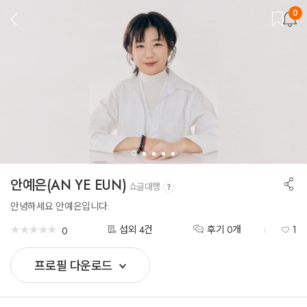
0
뒤
로
가
기
공
안예은(AN YE EUN)
쇼글대행
유
하
안녕하세요 안예은입니다.
기
★
★
★
★
★
★
★
★
★
★
섭외 4건
후기 0개
1
0
프로필 다운로드