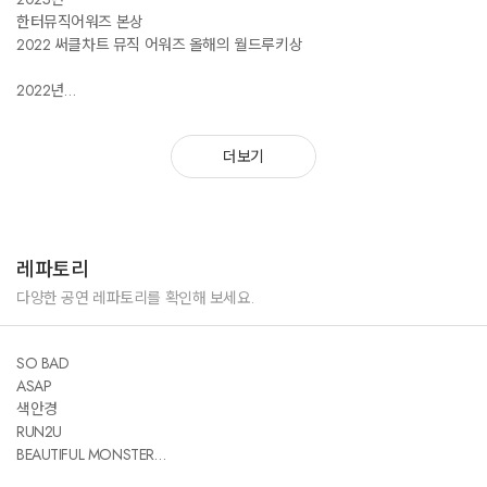
한터뮤직어워즈 본상
2022 써클차트 뮤직 어워즈 올해의 월드루키상
2022년
골든디스크 어워즈 신인상, 디지털음악 본상
하이원 서울가요대상 베스트 퍼포먼스상
더보기
가온차트 뮤직어워드 올해의 발견상
등
레파토리
다양한 공연 레파토리를 확인해 보세요.
SO BAD
ASAP
색안경
RUN2U
BEAUTIFUL MONSTER
Teddy Bear