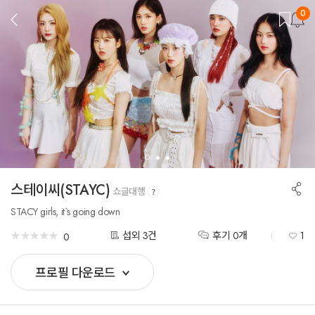
0
뒤
로
가
기
공
스테이씨(STAYC)
쇼글대행
유
하
STACY girls, it`s going down
기
★
★
★
★
★
★
★
★
★
★
섭외 3건
후기 0개
1
0
프로필 다운로드