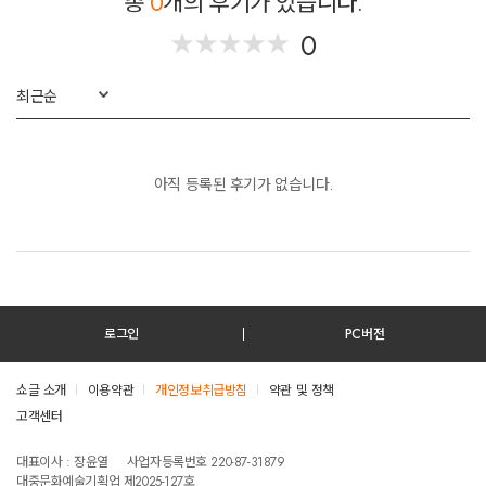
총
0
개의 후기가 있습니다.
0
★
★
★
★
★
★
★
★
★
★
최근순
아직 등록된 후기가 없습니다.
로그인
PC버전
쇼글 소개
이용약관
개인정보취급방침
약관 및 정책
고객센터
테스트진입텍스트입니다
대표이사 : 장윤열
사업자등록번호 220-87-31879
대중문화예술기획업 제2025-127호