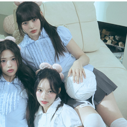
전
레이허
회
특수효과
악
·뮤지컬
무대
행
전식
발전차
전기공사