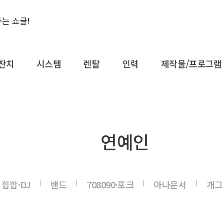
잔치
시스템
렌탈
인력
제작물/프로그램
결혼식&돌잔치
시스템
렌
연예인
축가
음향
대형
축주
조명
일반
전문 사회자
영상 LED
감성
힙합·DJ
밴드
708090·포크
아나운서
개
연예인 축가
중계
컨
연예인 사회자
레이저
공
어텐
트러스