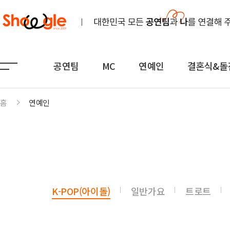
공연팀
MC
연예인
결혼식&돌
홈
연예인
공연팀
MC
연예인
노래
전문MC
K-POP(아이돌)
연주
아나운서
일반가요
댄스무용
외국어
트로트
K-POP(아이돌)
일반가요
트로트
전통
쇼호스트
힙합·DJ
퍼포먼스
밴드
기획공연
708090·포크