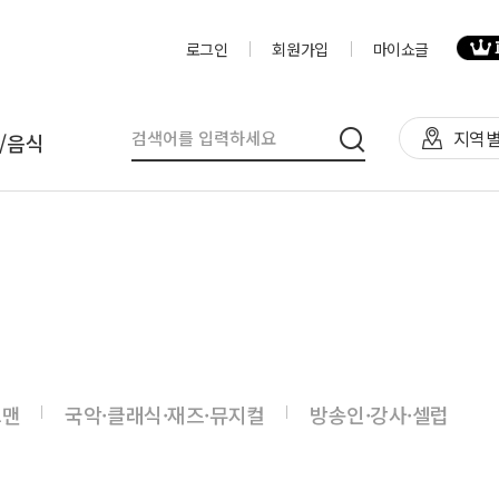
로그인
회원가입
마이쇼글
지역별
/음식
탈
인력
제작물/프로그
천막(TFS,AH)
영상제작,편집
제작물
렌탈(천막,의자,테이블)
사진촬영
프로그램
렌탈(피크닉 용품 등)
디자이너
음식
그맨
국악·클래식·재즈·뮤지컬
방송인·강사·셀럽
테이너부스
진행요원
기막조형물(바운스,에어돔,에
음악감독
트)
VJ