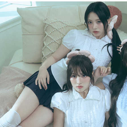
아나운서
개그맨
국악·클래식·재즈
방송인·강사·셀럽