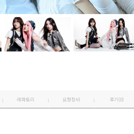
레파토리
요청장비
후기(
0
)