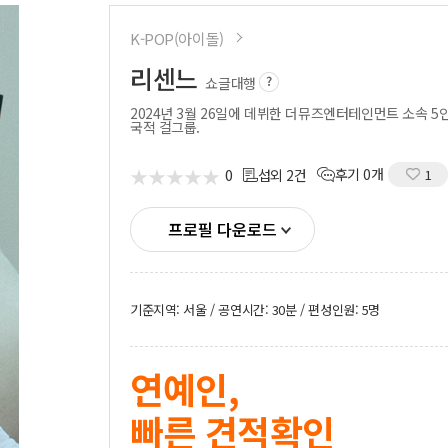
시부스
성우
K-POP(아이돌)
의장비
도우미
기렌탈
리센느
경호
쇼글대행
사용품
통역
2024년 3월 26일에 데뷔한 더뮤즈엔터테인먼트 소속 5
국적 걸그룹.
★
★
★
★
★
★
★
★
★
★
0
후기 0개
섭외 2건
1
프로필 다운로드
기준지역: 서울 / 공연시간: 30분 / 편성인원: 5명
연예인,
빠른 견적확인