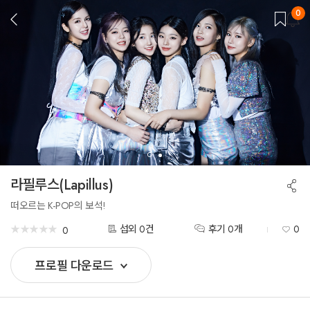
0
뒤
로
가
기
라필루스(Lapillus)
공
유
하
떠오르는 K-POP의 보석!
기
★
★
★
★
★
★
★
★
★
★
섭외 0건
후기 0개
0
0
프로필 다운로드