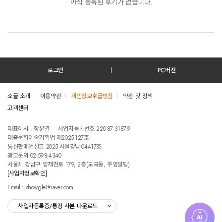
아직 등록된 후기가 없습니다.
로그인
PC버전
쇼글 소개
이용약관
개인정보취급방침
약관 및 정책
고객센터
테스트진입텍스트입니다
대표이사 : 장윤열
사업자등록번호 220-87-31879
대중문화예술기획업 제2025-127호
통신판매업신고 2025-서울강남-04417호
광고문의 02-598-4340
서울시 강남구 양재천로 179, 2층(도곡동, 주영빌딩)
[사업자정보확인]
Email : showgle@naver.com
사업자등록증/통장 사본 다운로드