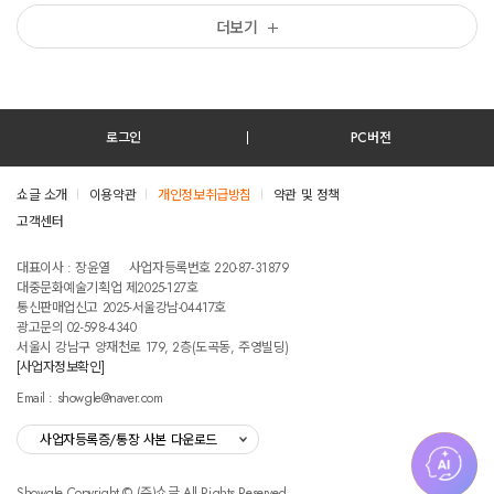
더보기
로그인
PC버전
쇼글 소개
이용약관
개인정보취급방침
약관 및 정책
고객센터
테스트진입텍스트입니다
대표이사 : 장윤열
사업자등록번호 220-87-31879
대중문화예술기획업 제2025-127호
통신판매업신고 2025-서울강남-04417호
광고문의 02-598-4340
서울시 강남구 양재천로 179, 2층(도곡동, 주영빌딩)
[사업자정보확인]
Email : showgle@naver.com
사업자등록증/통장 사본 다운로드
Showgle Copyright © (주)쇼글 All Rights Reserved.