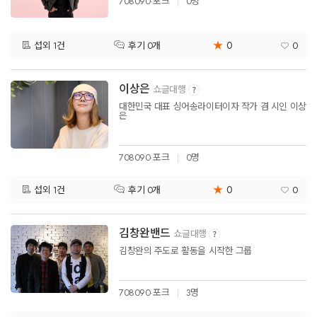
708090·포크
0명
★
0
섭외 1건
0
후기 0개
이상은
쇼글대행
대한민국 대표 싱어송라이터이자 작가 겸 시인 이상
은
708090·포크
0명
★
0
섭외 1건
0
후기 0개
김창완밴드
쇼글대행
김창완의 주도로 활동을 시작한 그룹
708090·포크
3명