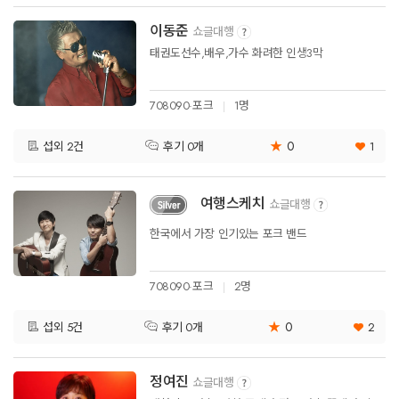
이동준
쇼글대행
태권도선수,배우,가수 화려한 인생3막
708090·포크
1명
★
0
섭외 2건
1
후기 0개
여행스케치
쇼글대행
한국에서 가장 인기있는 포크 밴드
708090·포크
2명
★
0
섭외 5건
2
후기 0개
정여진
쇼글대행