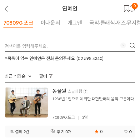
0
뒤
연예인
로
가
기
708090·포크
아나운서
개그맨
국악·클래식·재즈·뮤지
지
검
우
색
기
*목록에 없는 연예인은 전화 문의주세요. (02-598-4340)
최근 섭외순
필터
동물원
쇼글대행
1988년 1집으로 데뷔한 대한민국의 음악 그룹이다.
708090·포크
3명
★
0
섭외 2건
0
후기 0개