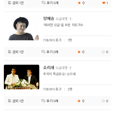
★
0
섭외 1건
1
후기 0개
양혜승
쇼글대행
'화려한 싱글'을 부른 히트가수
708090·포크
1명
★
0
섭외 1건
0
후기 0개
소리새
쇼글대행
추억의 특급듀오! 소리새
708090·포크
2명
★
0
섭외 1건
0
후기 0개