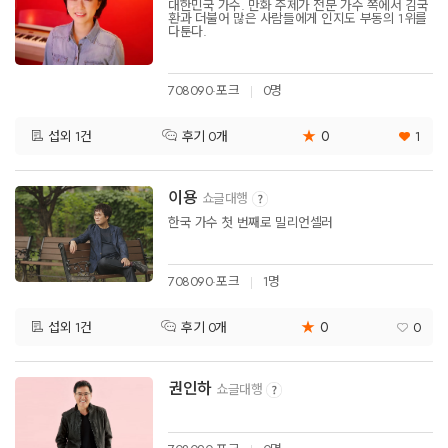
대한민국 가수. 만화 주제가 전문 가수 쪽에서 김국
환과 더불어 많은 사람들에게 인지도 부동의 1위를
다툰다.
708090·포크
0명
★
0
섭외 1건
1
후기 0개
이용
쇼글대행
한국 가수 첫 번째로 밀리언셀러
708090·포크
1명
★
0
섭외 1건
0
후기 0개
권인하
쇼글대행