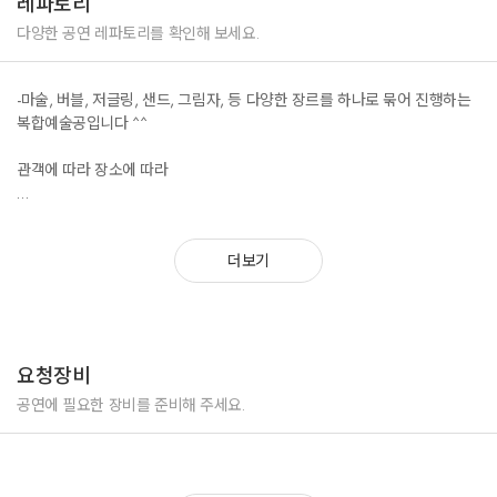
레파토리
다양한 공연 레파토리를 확인해 보세요.
-마술, 버블, 저글링, 샌드, 그림자, 등 다양한 장르를 하나로 묶어 진행하는
복합예술공입니다 ^^
관객에 따라 장소에 따라
최적의 레파토리를 마추어 진행되는공연
더보기
환경과 상황에 따라 진행되는 공연은 매공연마다
러브콜을 받으며 전국에 많은 분들에게 즐거움을 드리고 있습니다.
눈앞에서 함께 호흡하는 공연
요청장비
진심을 전하는 마술사와 함께
공연에 필요한 장비를 준비해 주세요.