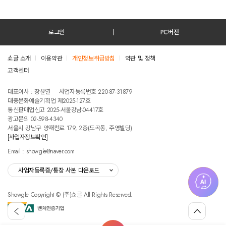
로그인
PC버전
쇼글 소개
이용약관
개인정보취급방침
약관 및 정책
고객센터
테스트진입텍스트입니다
대표이사 : 장윤열
사업자등록번호 220-87-31879
대중문화예술기획업 제2025-127호
통신판매업신고 2025-서울강남-04417호
광고문의 02-598-4340
서울시 강남구 양재천로 179, 2층(도곡동, 주영빌딩)
[사업자정보확인]
Email : showgle@naver.com
사업자등록증/통장 사본 다운로드
Showgle Copyright © (주)쇼글 All Rights Reserved.
섭
뒤
맨
외
로
위
공
가
로
고
홈