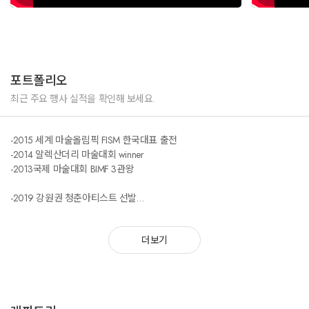
포트폴리오
최근 주요 행사 실적을 확인해 보세요.
-2015 세계 마술올림픽 FISM 한국대표 출전
-2014 알렉산더리 마술대회 winner
-2013국제 마술대회 BIMF 3관왕
-2019 강원권 청춘아티스트 선발
-2019 피스타치오 강원권 아티스트 선발
-2019 삼성전자 가족행사 메일 마술공연
더보기
-SBS 세상이 이런일이 마술시연(201 4)
-대만 TMA 마술대회 게스트 마술사 출연
-어린이날 과천 경마장 마술공연(2013)