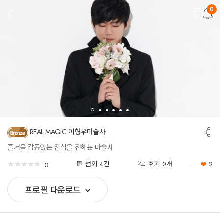
0
뒤
로
가
기
공
REAL MAGIC 이형우마술사
유
하
즐거움 감동있는 진심을 전하는 마술사
기
★
★
★
★
★
★
★
★
★
★
섭외 4건
후기 0개
2
0
프로필 다운로드