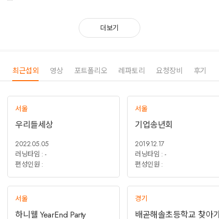
함께 호흡하며 소통하며 진행되는 공연자
관객의 마음을 두드리는 공연
더보기
진심을 전하는 마술사
REAL MAGIC
최근섭외
영상
포트폴리오
레파토리
요청장비
후기
서울
서울
우리들세상
기업송년회
2022.05.05
2019.12.17
러닝타임 : -
러닝타임 : -
편성인원 :
편성인원 :
서울
경기
하니웰 YearEnd Party
배곧해솔초등학교 찾아