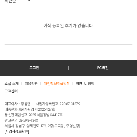
최근순
아직 등록된 후기가 없습니다.
로그인
PC버전
쇼글 소개
이용약관
개인정보취급방침
약관 및 정책
고객센터
테스트진입텍스트입니다
대표이사 : 장윤열
사업자등록번호 220-87-31879
대중문화예술기획업 제2025-127호
통신판매업신고 2025-서울강남-04417호
광고문의 02-598-4340
서울시 강남구 양재천로 179, 2층(도곡동, 주영빌딩)
[사업자정보확인]