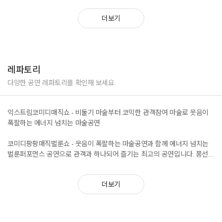
2025 구로애버스킹 공연팀성정
더보기
2025 동대문구 아티스트선정
호주 뉴질랜드 싱가폴 하와이 말레이시아등 12개국 해외 리셉션 마술공연
진행
2025 지역축제 마술공연 50회이상 진행
레파토리
2025 유치원 어린이집 마술공연 200회 이상진행
다양한 공연 레파토리를 확인해 보세요.
익스트림코미디매직쇼 - 비둘기 마술부터 코믹한 관객참여 마술로 웃음이
폭팔하는 에너지 넘치는 마술공연
코미디팡팡매직벌룬쇼 - 웃음이 폭팔하는 마술공연과 함께 에너지 넘치는
벌룬퍼포먼스 공연으로 관객과 하나되어 즐기는 최고의 공연입니다. 풍선쇼
에 사용하는 에너지 만큼은 최고라고 자랑할수 있습니다.
더보기
별빛매직버블쇼 - 작은 비누방울 부터 큰 비누방울까지 아이들이 최고로 좋
아하는 마술과 버블쇼 구성으로 진행하는 공연입니다
오로라 매직레이저쇼 - 아름다운 지구의 오로라와 레이저를 표현한 공연으