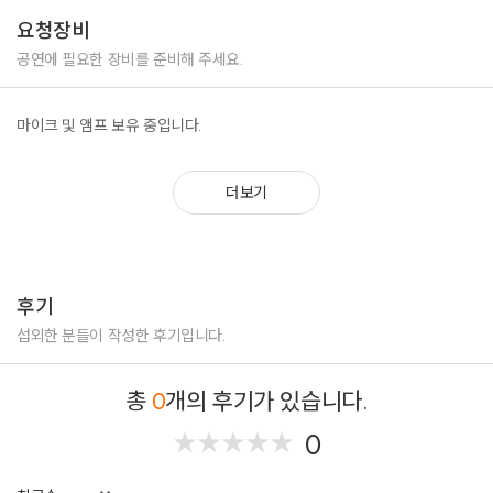
로 프리아트매직의 오리지널리티 레이저쇼와 led마술을 선보입니다
요청장비
도사 전래설화전 - 대한민국에서 유일하게 도사 컨셉으로 전통 마술을 진행
공연에 필요한 장비를 준비해 주세요.
하는 공연입니다. 천방지축 도사 엉이와 함께 떠나는 전래설화 이야기 공연
으로 다양한 이야기들을 마술로 만날 수 있는 공연입니다.
마이크 및 앰프 보유 중입니다.
더보기
후기
섭외한 분들이 작성한 후기입니다.
총
0
개의 후기가 있습니다.
0
★
★
★
★
★
★
★
★
★
★