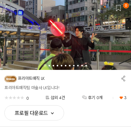
0
뒤
로
가
기
공
프리아트매직 LK
유
하
프리아트매직팀 마술사 LK입니다!
기
★
★
★
★
★
★
★
★
★
★
섭외 4건
후기 0개
3
0
프로필 다운로드