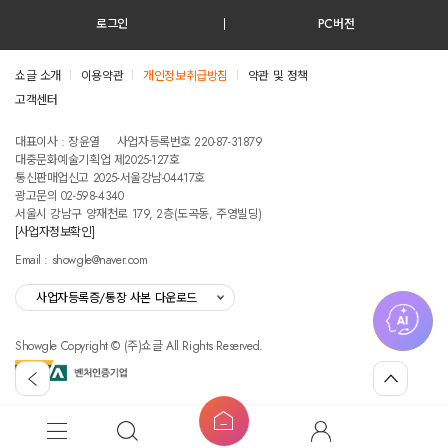
로그인
PC버전
쇼글 소개
이용약관
개인정보취급방침
약관 및 정책
고객센터
테스트진입텍스트입니다
대표이사 : 장윤열
사업자등록번호 220-87-31879
대중문화예술기획업 제2025-127호
통신판매업신고 2025-서울강남-04417호
광고문의 02-598-4340
서울시 강남구 양재천로 179, 2층(도곡동, 주영빌딩)
[사업자정보확인]
Email : showgle@naver.com
사업자등록증/통장 사본 다운로드
Showgle Copyright © (주)쇼글 All Rights Reserved.
섭
뒤
맨
외
로
위
공
가
로
고
홈
기
가
메
검
마
버
기
뉴
색
이
튼
쇼