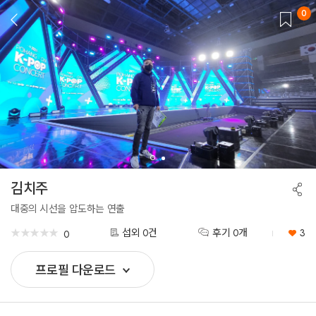
0
뒤
로
가
기
김치주
공
유
하
대중의 시선을 압도하는 연출
기
★
★
★
★
★
★
★
★
★
★
섭외 0건
후기 0개
3
0
프로필 다운로드