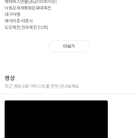
메타버스연출(관급100회이상)
낙동강세계평화문화대축전
대구야행
제야의종 타종식
도민체전,전국체전 (12회)
더보기
영상
최근 영상으로 아티스트를 먼저 만나보세요.