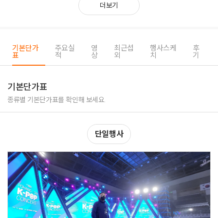
더보기
기본단가
주요실
영
최근섭
행사스케
후
표
적
상
외
치
기
기본단가표
종류별 기본단가표를 확인해 보세요.
단일행사