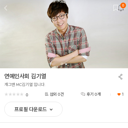
0
뒤
로
가
기
연예인사회 김기열
공
유
하
개그맨 MC김기열 입니다.
기
★
★
★
★
★
★
★
★
★
★
섭외 0건
후기 0개
1
0
프로필 다운로드