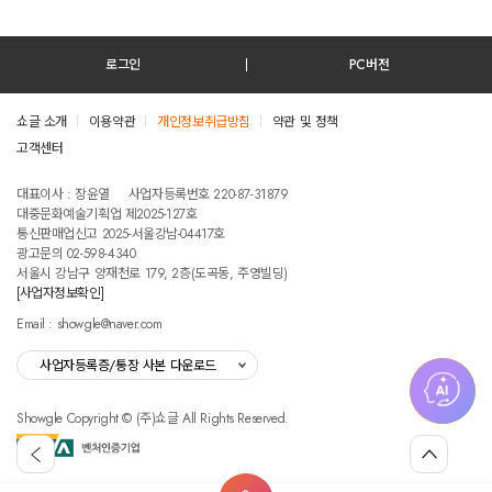
로그인
PC버전
쇼글 소개
이용약관
개인정보취급방침
약관 및 정책
고객센터
테스트진입텍스트입니다
대표이사 : 장윤열
사업자등록번호 220-87-31879
대중문화예술기획업 제2025-127호
통신판매업신고 2025-서울강남-04417호
광고문의 02-598-4340
서울시 강남구 양재천로 179, 2층(도곡동, 주영빌딩)
[사업자정보확인]
Email : showgle@naver.com
사업자등록증/통장 사본 다운로드
Showgle Copyright © (주)쇼글 All Rights Reserved.
섭
뒤
맨
외
로
위
공
가
로
고
홈
기
가
메
검
마