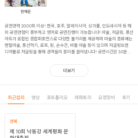
한재문
공연경력 2000회 이상! 한국, 호주, 말레이시아, 싱가폴, 인도네시아 등 해
외 공연경험이 풍부하고 영어로 공연진행이 가능합니다! 마술, 저글링, 풍선
아트가 융합된 종합퍼포먼스로 다양한 볼거리를 제공하며 마술의 종류에는
멘탈마술, 풍선먹기, 로프, 링, 손수건, 바틀 마술 등이 있으며 저글링또한
디아볼로 저글링을 통해 관객들의 흥미를 끌어냅니다! 공연시간은 30분
~40분 정도이며 남녀노소 연령제한 없이 공연을 즐길 수 있습니다
더보기
최근섭외
영상
포트폴리오
레파토리
요청장비
후기
경북
제 10회 낙동강 세계평화 문