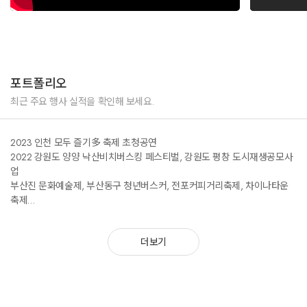
포트폴리오
최근 주요 행사 실적을 확인해 보세요.
2023 인천 모두 즐기多 축제 초청공연
2022 강원도 양양 낙산비치버스킹 페스티벌, 강원도 평창 도시재생공모사
업
부산진 문화예술제, 부산동구 청년버스커, 전포커피거리축제, 차이나타운
축제
2021~2013 평택 청년의 날 예술제 비대면 공연 필리핀 메이웨더 파퀴아오
행사 초청공연
더보기
광주프린지페스티벌 다수참여, 광주충장축제 참여, 호주 퍼시픽잉글리시
크리스마스 특별공연
호주 시드니, 골드코스트 공식 버스커, 겐팅하이랜드 버스커 페스티벌,
IBM(국제마술연맹)싱가폴 대한민국게스트, 인도네시아 발리 디스커버리몰
공연, 2018 강원도 평창 동계올림픽 행사 외 다수