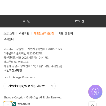
로그인
PC버전
쇼글 소개
이용약관
개인정보취급방침
약관 및 정책
고객센터
테스트진입텍스트입니다
대표이사 : 장윤열
사업자등록번호 220-87-31879
대중문화예술기획업 제2025-127호
통신판매업신고 2025-서울강남-04417호
광고문의 02-598-4340
서울시 강남구 양재천로 179, 2층(도곡동, 주영빌딩)
[사업자정보확인]
Email : showgle@naver.com
사업자등록증/통장 사본 다운로드
Showgle Copyright © (주)쇼글 All Rights Reserved.
섭
뒤
맨
외