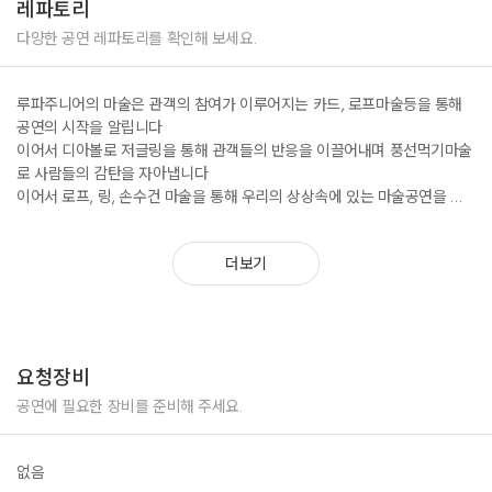
레파토리
다양한 공연 레파토리를 확인해 보세요.
루파주니어의 마술은 관객의 참여가 이루어지는 카드, 로프마술등을 통해
공연의 시작을 알립니다
이어서 디아볼로 저글링을 통해 관객들의 반응을 이끌어내며 풍선먹기마술
로 사람들의 감탄을 자아냅니다
이어서 로프, 링, 손수건 마술을 통해 우리의 상상속에 있는 마술공연을 펼
치며 관객과 함께 댄스마술, 큐브마술, OX마술 등을 통해 유대를 형성합니
다. 엔딩으로 루파주니어의 트레이드마크인 병마술을 통해 공연의 마무리를
더보기
장식합다
요청장비
공연에 필요한 장비를 준비해 주세요.
없음