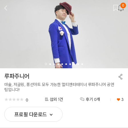
0
뒤
로
가
기
루파주니어
공
유
하
마술, 저글링, 풍선아트 모두 가능한 멀티엔터테이너 루파주니어 공연
기
팀입니다!
★
★
★
★
★
★
★
★
★
★
섭외 1건
후기 0개
3
0
프로필 다운로드