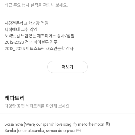
최근 주요 행사 실적을 확인해 보세요.
서강전문학교 학과장 역임
백석예대 교수 역임
도약닷컴 느낌있는 재즈피아노 강사/집필
2012-2023 건대 마미블루 연주
2018_2023 아트스프링 재즈인문학 강사
게임 Southpole bebop 음악감독
슈퍼재즈밴드 리더
더보기
김양김(kyk) 트리오 리더
밴드 콩코드 키보디스트
각종 재즈밴드 피아노 세션
레파토리
다양한 공연 레파토리를 확인해 보세요.
Bossa nova (Wave, our spanish love song, fly me to the moon 등)
Samba (one note samba, samba de orpheu 등)