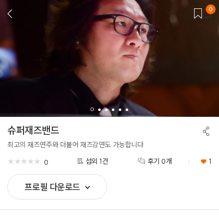
0
뒤
로
가
기
슈퍼재즈밴드
공
유
하
최고의 재즈연주와 더불어 재즈강연도 가능합니다
기
★
★
★
★
★
★
★
★
★
★
섭외 1건
후기 0개
1
0
프로필 다운로드