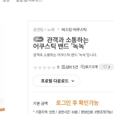
시부스
성우
의장비
도우미
기렌탈
경호
사용품
통역
공연팀 > 노래
버스킹·어쿠스틱
관객과 소통하는
어쿠스틱 밴드 '녹녹'
관객과 소통하는 어쿠스틱 밴드 '녹녹'입니다.
★
★
★
★
★
★
★
★
★
★
0
후기 0개
섭외 5건
3
프로필 다운로드
로그인 후 확인가능
기본 금액
* 기준지역: 인천 / 공연시간: 30분 / 편성인원: 3명(조정가능)