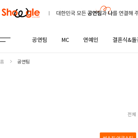
공연팀
MC
연예인
결혼식&돌
홈
공연팀
공연팀
MC
연예인
노래
전문MC
K-POP(아이돌)
연주
아나운서
일반가요
댄스무용
외국어
트로트
전체
전통
쇼호스트
힙합·DJ
퍼포먼스
밴드
기획공연
708090·포크
버스킹·어쿠스틱