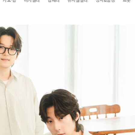
전
레이허
회
특수효과
악
·뮤지컬
무대
행
전식
발전차
전기공사