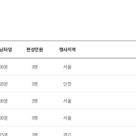
닝타임
편성인원
행사지역
30분
3명
서울
20분
3명
인천
30분
3명
서울
30분
3명
서울
15분
2명
경기