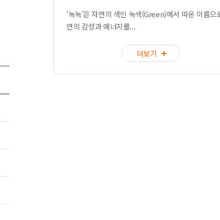
‘녹녹’은 자연의 색인 녹색(Green)에서 따온 이름으로
연의 감성과 에너지를...
더보기