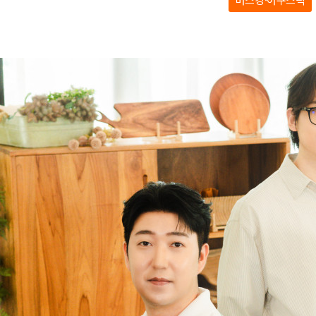
아나운서
개그맨
국악·클래식·재즈
방송인·강사·셀럽