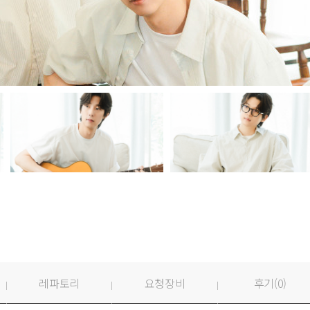
레파토리
요청장비
후기(
0
)