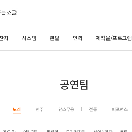
잔치
시스템
렌탈
인력
제작물/프로그램
결혼식&돌잔치
시스템
렌
공연팀
축가
음향
대형
축주
조명
일반
전문 사회자
영상 LED
감성
노래
연주
댄스무용
전통
퍼포먼스
연예인 축가
중계
컨
연예인 사회자
레이저
공
어텐
트러스
가요·팝
아카펠라
팝페라
뮤지컬갈라
성악&합창
트롯