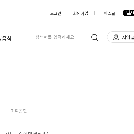
로그인
회원가입
마이쇼글
지역별
/음식
탈
인력
제작물/프로그
천막(TFS,AH)
영상제작,편집
제작물
렌탈(천막,의자,테이블)
사진촬영
프로그램
렌탈(피크닉 용품 등)
디자이너
음식
기획공연
테이너부스
진행요원
기막조형물(바운스,에어돔,에
음악감독
트)
VJ
모창
힙합·랩·비트박스