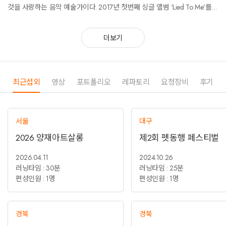
것을 사랑하는 음악 예술가이다. 2017년 첫번째 싱글 앨범 ‘Lied To Me’를
시작으로 ‘Wanna Wanna’, ‘말한 말’, 첫번째 EP 음반 ‘[The Color CODE :
Cobalt Blue_#00498c]’ 을 발표했다. 소통형 음악 활동을 지향하는 메리코
더보기
발트는 음반과 온.오프라인 공연, 온라인 콘텐츠 제작으로 대중들과 소통한
다.
온.오프라인 공연은 2023 목포항구버스킹, 익산 서동축제, 보령머드축제
머드 버스킹, 경기도 예술인 버스킹 콘서트, 2023 경기청년예술기획단 출
범식, 서울 건대 커먼그라운드 비어 위크(Beer Week) 축제, 2023 김포 아라
최근섭외
영상
포트폴리오
레파토리
요청장비
후기
마린 패스티벌, 2023 하동 세계 차 엑스포, 2023 나루랑 버스킹, 수원 팔달
낭만 버스킹, 평택 스트릿 콘서트, 제주 성안 올레 버스킹, 2030 부산 국제
박람회 유치응원 버스킹(부산진구 버스킹 페스티벌), 2023 제천 청풍호 벚
서울
대구
꽃 축제, 2023 양재천 벚꽃 등 축제, 2022 아리랑TV 라이브온2 메리코발
트 공연 및 방송, 2022 보령머드축제, 2022 도봉옛길, 2021 청춘마이크 시
2026 양재아트살롱
제2회 펫동행 페스티벌
너지, 2020 청년을 노래한다, 2019 서래섬 메밀꽃 축제, 2020 G-Stage 축
제, 2019, 2020 용인버스킨(Buskin’), 북 페어 등 다양한 축제에서 관객과 함
2026.04.11
2024.10.26
께하는 소통형 음악 공연을 선보여 남녀노소 많은 대중과 함께 즐길 수 있는
러닝타임 : 30분
러닝타임 : 25분
공연을 선물한다.
편성인원 : 1명
편성인원 : 1명
경북
경북