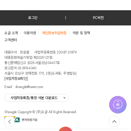
로그인
PC버전
쇼글 소개
이용약관
개인정보취급방침
약관 및 정책
고객센터
테스트진입텍스트입니다
대표이사 : 장윤열
사업자등록번호 220-87-31879
대중문화예술기획업 제2025-127호
통신판매업신고 2025-서울강남-04417호
광고문의 02-598-4340
서울시 강남구 양재천로 179, 2층(도곡동, 주영빌딩)
[사업자정보확인]
Email : showgle@naver.com
사업자등록증/통장 사본 다운로드
Showgle Copyright © (주)쇼글 All Rights Reserved.
섭
뒤
맨
외
로
위
공
가
로
고
홈
기
가