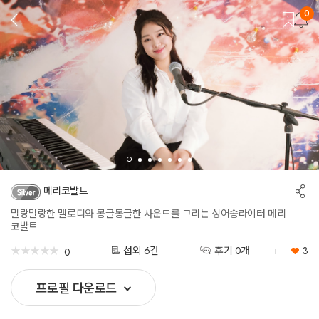
0
뒤
로
가
기
공
메리코발트
유
하
말랑말랑한 멜로디와 몽글몽글한 사운드를 그리는 싱어송라이터 메리
기
코발트
★
★
★
★
★
★
★
★
★
★
섭외 6건
후기 0개
3
0
프로필 다운로드