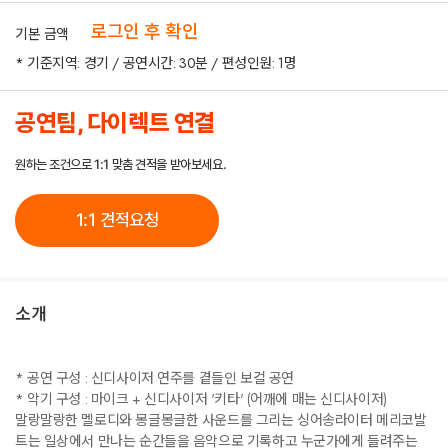
로그인 후 확인
기본 금액
* 기준지역: 경기 / 공연시간: 30분 / 편성인원: 1명
공연팀, 다이렉트 연결
원하는 조건으로 1:1 맞춤 견적을 받아보세요.
1:1 견적요청
소개
* 공연 구성 : 신디사이저 연주를 곁들인 보컬 공연
* 악기 구성 : 마이크 + 신디사이저 '키타' (어깨에 매는 신디사이저)
말랑말랑한 멜로디와 몽글몽글한 사운드를 그리는 싱어송라이터 메리코발
트는 일상에서 만나는 순간들을 음악으로 기록하고 누군가에게 들려주는