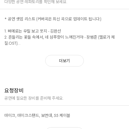
다양한 공연 레파토리를 확인해 보세요.
* 공연 셋업 리스트 (커버곡은 최신 곡으로 업데이트 됩니다.)
1. 삐에로는 우릴 보고 웃지 - 김완선
2. 흔들리는 꽃들 속에서, 네 샴푸향이 느껴진거야 - 장범준 (멜로가 체
질.OST)
3. Super Nova- 에스파
4. 밤양갱 - 비비
더보기
5. 사계 – 태연
6. 트로피칼 패션 라떼 - 메리코발트
7. 너에게 난, 나에게 넌 - 자전거 탄 풍경
8. 좋은 사람있으면 소개시켜줘 - 조이(베이시스)
9. 하늘을 달리다 - 이적
요청장비
앵콜.
공연에 필요한 장비를 준비해 주세요.
내 나이가 어때서 - 홍진영
바람이 불어오는 곳
마이크, 마이크스탠드, 보면대, 55 케이블
Milky Way - 레드벨벳 (보아)
(관람객의 연령대나 분위기에 맞게 곡과 순서가 변경될 수 있습니다.)