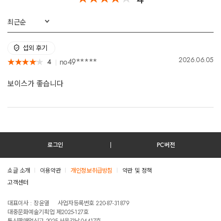
최근순
섭외 후기
2026.06.05
no49*****
4
★
★
★
★
★
★
★
★
★
★
보이스가 좋습니다
로그인
PC버전
쇼글 소개
이용약관
개인정보취급방침
약관 및 정책
고객센터
테스트진입텍스트입니다
대표이사 : 장윤열
사업자등록번호 220-87-31879
대중문화예술기획업 제2025-127호