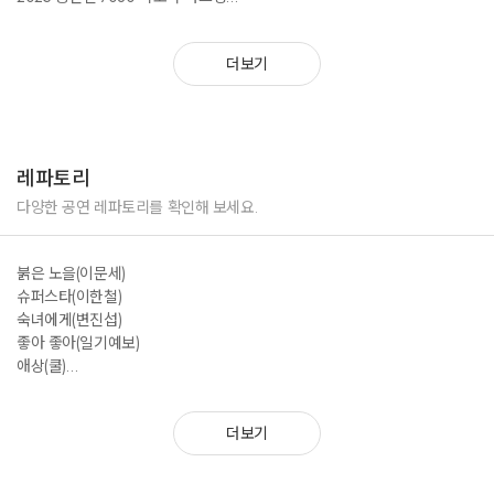
2025 발왕산 축제
2025 뉴서울호텔 버스커즈 네스트
더보기
2024 용설애 페스타
2024 포천 숲202 세미오픈 행사
2024 발왕산 축제
2024~ 서울거리아티스트
2023~2024 ㅎㄷ카페 ㅎㄷ스테이지
레파토리
2023 인천 중구 문화재야행 버스킹
2023 강화 화개정원 축제
다양한 공연 레파토리를 확인해 보세요.
2023 아라문화축제
2023 인천 서구 버스킹페스티벌
붉은 노을(이문세)
2023 청라 에코페스티벌
슈퍼스타(이한철)
2022 이태원 지구촌축제
숙녀에게(변진섭)
2020 평택 젊은 문화 거리
좋아 좋아(일기예보)
2019 압구정 로데오 주말문화공연 응답하라xyz
애상(쿨)
2019 한강 거리 예술가
아로하(쿨)
2016 야마하 어쿠스타 코리아 파이널 진출
스물다섯 스물하나(자우림)
더보기
널 사랑하겠어(동물원)
여름 안에서(듀스)
캔디(HOT)