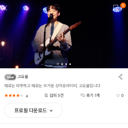
0
뒤
로
가
기
공
고요울
유
하
때로는 따뜻하고 때로는 뜨거운 싱어송라이터, 고요울입니다.
기
★
★
★
★
★
★
★
★
★
★
섭외 5건
후기 1개
0
4
프로필 다운로드