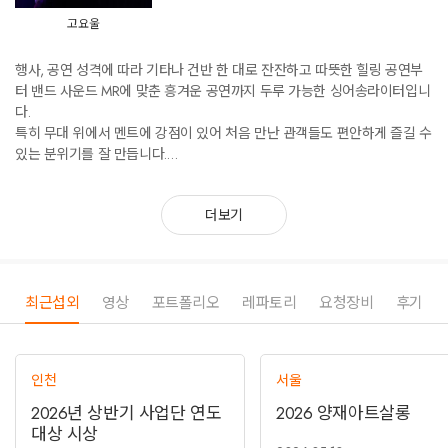
고요울
행사, 공연 성격에 따라 기타나 건반 한 대로 잔잔하고 따뜻한 힐링 공연부
터 밴드 사운드 MR에 맞춘 흥겨운 공연까지 두루 가능한 싱어송라이터입니
다.
특히 무대 위에서 멘트에 강점이 있어 처음 만난 관객들도 편안하게 즐길 수
있는 분위기를 잘 만듭니다.
어지간히 긴 러닝타임도 소화 가능합니다.
더보기
최근섭외
영상
포트폴리오
레파토리
요청장비
후기
인천
서울
2026년 상반기 사업단 연도
2026 양재아트살롱
대상 시상