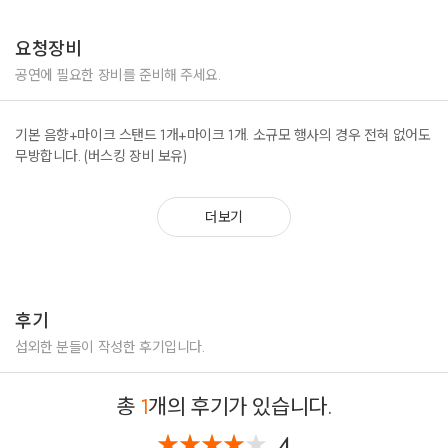
하늘을 달리다(이적)
Stay(넬)
요청장비
No.1(보아)
Ditto(NewJeans)
공연에 필요한 장비를 준비해 주세요.
폰서트(10cm)
고백(장범준)
기본 음향+마이크 스탠드 1개+마이크 1개. 소규모 행사의 경우 전혀 없어도
흔들리는 꽃들 속에서 네 샴푸 향이 느껴진 거야(장범준)
무방합니다. (버스킹 장비 보유)
꽃송이가(버스커버스커)
사건의 지평선(윤하)
내 마음에 비친 내 모습 (유재하)
더보기
소녀 (이문세)
Shooting Star(고요울)
뻔한 사랑 노래(고요울)
후기
등등
섭외한 분들이 작성한 후기입니다.
총
1
개의 후기가 있습니다.
4
★
★
★
★
★
★
★
★
★
★