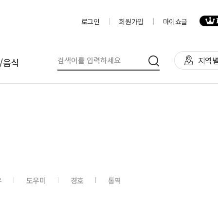
로그인
회원가입
마이쇼글
지역별
/음식
탈
인력
제작물/프로그
천막(TFS,AH)
영상제작,편집
제작물
렌탈(천막,의자,테이블)
사진촬영
프로그램
렌탈(피크닉 용품 등)
디자이너
음식
우
도우미
경호
통역
테이너부스
진행요원
기막조형물(바운스,에어돔,에
음악감독
트)
VJ