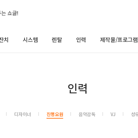
잔치
시스템
렌탈
인력
제작물/프로그램
결혼식&돌잔치
시스템
렌
인력
축가
음향
대형
축주
조명
일반
전문 사회자
영상 LED
감성
디자이너
진행요원
음악감독
VJ
성
연예인 축가
중계
컨
연예인 사회자
레이저
공
어텐
트러스