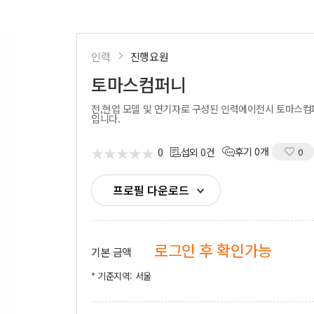
시부스
성우
의장비
도우미
기렌탈
인력
진행요원
경호
사용품
토마스컴퍼니
통역
전,현업 모델 및 연기자로 구성된 인력에이전시 토마스
입니다.
★
★
★
★
★
★
★
★
★
★
0
후기 0개
섭외 0건
0
프로필 다운로드
로그인 후 확인가능
기본 금액
* 기준지역: 서울