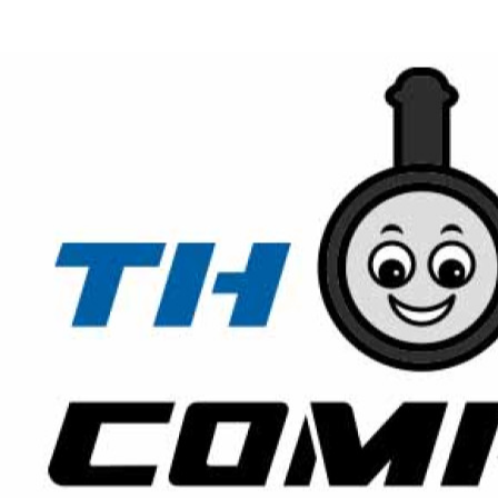
아나운서
개그맨
국악·클래식·재즈
방송인·강사·셀럽