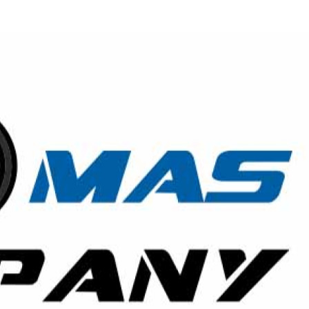
전
레이허
회
특수효과
악
·뮤지컬
무대
행
전식
발전차
전기공사