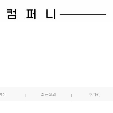
영상
최근섭외
후기(
0
)