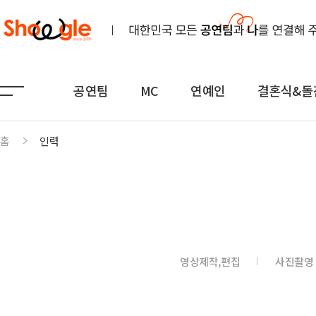
공연팀
MC
연예인
결혼식&돌
홈
인력
공연팀
MC
연예인
노래
전문MC
K-POP(아이돌)
연주
아나운서
일반가요
댄스무용
외국어
트로트
영상제작,편집
사진촬영
전통
쇼호스트
힙합·DJ
퍼포먼스
밴드
기획공연
708090·포크