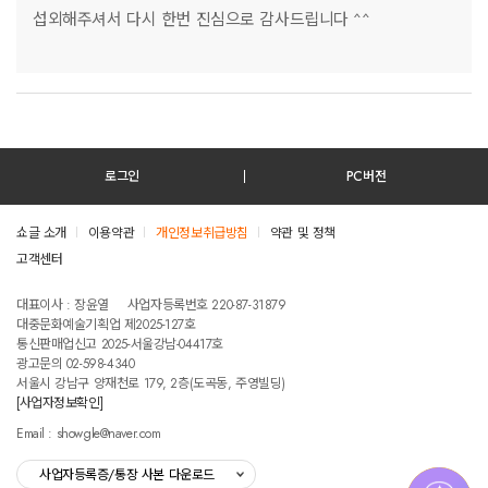
섭외해주셔서 다시 한번 진심으로 감사드립니다 ^^
로그인
PC버전
쇼글 소개
이용약관
개인정보취급방침
약관 및 정책
고객센터
테스트진입텍스트입니다
대표이사 : 장윤열
사업자등록번호 220-87-31879
대중문화예술기획업 제2025-127호
통신판매업신고 2025-서울강남-04417호
광고문의 02-598-4340
서울시 강남구 양재천로 179, 2층(도곡동, 주영빌딩)
[사업자정보확인]
Email : showgle@naver.com
사업자등록증/통장 사본 다운로드