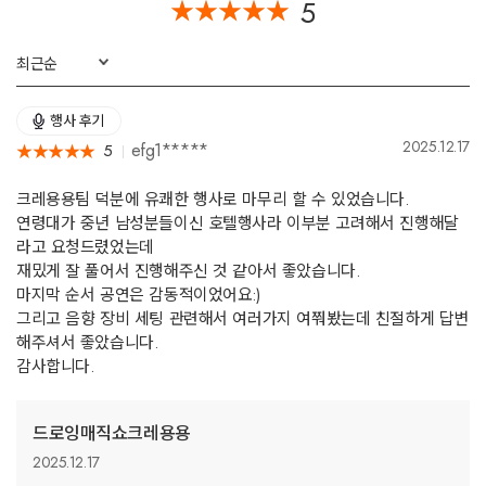
5
★
★
★
★
★
★
★
★
★
★
최근순
행사 후기
2025.12.17
efg1*****
5
★
★
★
★
★
★
★
★
★
★
크레용용팀 덕분에 유쾌한 행사로 마무리 할 수 있었습니다.
연령대가 중년 남성분들이신 호텔행사라 이부분 고려해서 진행해달
라고 요청드렸었는데
재밌게 잘 풀어서 진행해주신 것 같아서 좋았습니다.
마지막 순서 공연은 감동적이었어요:)
그리고 음향 장비 세팅 관련해서 여러가지 여쭤봤는데 친절하게 답변
해주셔서 좋았습니다.
감사합니다.
드로잉매직쇼크레용용
2025.12.17