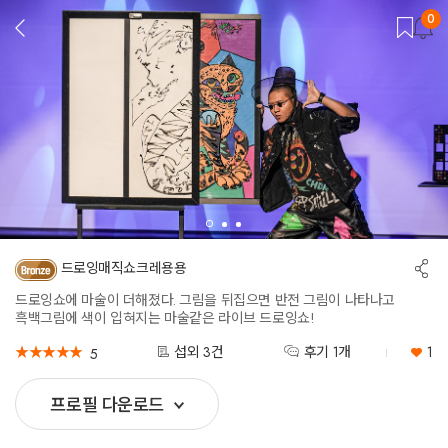
0
뒤
로
가
기
공
드로잉매직쇼크레용용
유
하
드로잉쇼에 마술이 더해졌다. 그림을 뒤집으면 반전 그림이 나타나고
기
흑백그림에 색이 입혀지는 마술같은 라이브 드로잉쇼!
★
★
★
★
★
★
★
★
★
★
섭외 3건
후기 1개
1
5
프로필 다운로드