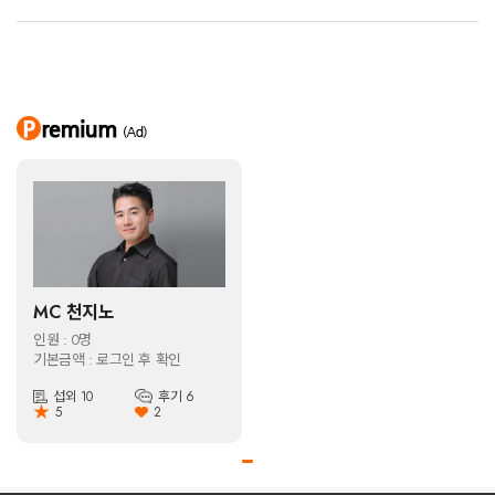
강원도 도민가요축제 진행 MC
충주시 고알빙락 락페스티벌 진행 MC
공주시 대백제전 진행 MC
-----------------------------------------------------------------
***** 체육대회 MC
과천시 시민 종합체육대회 MC
동작구 장애인체육대회 MC
GS그룹 신화통신 전사 체육대회 MC
NGO 함께하는 사랑밭 체육대회 MC
넷마블 패밀리 명랑운동회 MC
서울대공원 명랑 체육대회 MC
국립극단 전사 체육대회 MC
MC 천지노
------------------------------------------------------------
인원 : 0명
***** 방송 리포터 MC
기본금액 : 로그인 후 확인
섭외 10
후기 6
개원의 정석 방송 진행 MC
★
5
2
에브리뷰 방송 진행 MC
강원도 고성 리포터
안산시 리포터