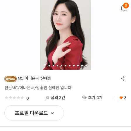
0
뒤
로
가
기
공
MC 아나운서 신예원
유
하
전문MC/아나운서/방송인 신예원 입니다!
기
★
★
★
★
★
★
★
★
★
★
섭외 3건
후기 0개
3
0
프로필 다운로드