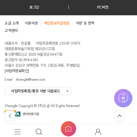
로그인
PC버전
쇼글 소개
이용약관
개인정보취급방침
약관 및 정책
고객센터
테스트진입텍스트입니다
대표이사 : 장윤열
사업자등록번호 220-87-31879
대중문화예술기획업 제2025-127호
통신판매업신고 2025-서울강남-04417호
광고문의 02-598-4340
서울시 강남구 양재천로 179, 2층(도곡동, 주영빌딩)
[사업자정보확인]
Email : showgle@naver.com
사업자등록증/통장 사본 다운로드
Showgle Copyright © (주)쇼글 All Rights Reserved.
섭
뒤
맨
외
로
위
공
가
로
고
홈
기
가
메
검
마
버
기
뉴
색
이
튼
쇼