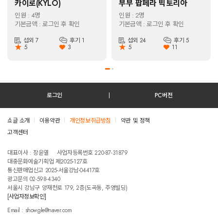
카이로(KYLO)
부부 팝페라 빅토리아
인원 : 4명
인원 : 2명
기본금액 : 로그인 후 확인
기본금액 : 로그인 후 확인
섭외 7
후기 1
섭외 24
후기 5
★
★
5
3
5
11
로그인
PC버전
쇼글 소개
이용약관
개인정보취급방침
약관 및 정책
고객센터
테스트진입텍스트입니다
대표이사 : 장윤열
사업자등록번호 220-87-31879
대중문화예술기획업 제2025-127호
통신판매업신고 2025-서울강남-04417호
광고문의 02-598-4340
서울시 강남구 양재천로 179, 2층(도곡동, 주영빌딩)
[사업자정보확인]
Email : showgle@naver.com