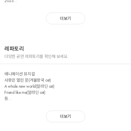
2023
고령 새해맞이 희망콘서트 공연
제1회 동구 가요제 축하공연
더보기
제1회 동구 어린이날 큰잔치 공연
구미 삼성전자 어린이날 공연
청송 경상북도 식품안전의 날 축하공연
동구 찾아가는 음악회 공연
경북 경산 찾아가는 행복노래방
레파토리
대구 패션주얼리위크 축하공연
제10회 대구 수제화골목축제 축하공연
다양한 공연 레파토리를 확인해 보세요.
제23회 대구가요제 공연
대명초 ALL THAT MUSICAL 축하공연
애니메이션 뮤지컬
우리마을 예쁜치매쉼터 워크숍 축하공연
사랑은 열린 문(겨울왕국 ost)
상주고 문화체험갈라콘서트
A whole new world(알라딘 ost)
Friend like me(알라딘 ost)
2024
등
동구 해맞이 행사 축하공연
제12차 메인비즈 정기총회 공연
뮤지컬
구미 삼성전자 어린이날 공연
더보기
I could have danced all night(영화 My fair lady)
지원사업, "Dal"콤한 여름 "Song"과 함께! 기획 및 공연
Can't help falling in love(뮤지컬 올슉업)
구미코 썸머페스티벌 공연
지금 이 순간(뮤지컬 지킬 앤 하이드)
경남 밀양 2024인성문화캠페인 버스킹 공연