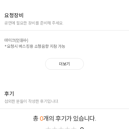
내일로 가는 계단(뮤지컬 더 라스트 키스)
경북 성주 성밖숲 나이트 참크닉 공연
등
달성 찾아가는 문화우체국, 오해를 오예 공연
요청장비
힐링필링 포항철길숲야행 버스킹 공연
성악
달성가족문화축제 공연
공연에 필요한 장비를 준비해 주세요.
Largo
제578돌 한글날 기념행사 가장 위대한 선물, 한글! 경북에서 꽃피다. 축하공
축배의 노래
연
마이크(인원수)
우정의 노래
대구패션주얼리위크 축하공연
*요청시 버스킹용 소형음향 지참 가능
아름다운 나라
종로가무(Song&Dance) 페스티벌 축하공연
등
대명3동 종지골마을축제 축하공연
성내1동 주민한마음축제 축하공연
더보기
가요
불로불로 막걸리 축제 축하공연
팡파레
칠성종합시장 GOOD 페스티벌 축하공연
문어의 꿈
내게 행복을 주는 사람
붉은 노을
후기
아 대한민국
등
섭외한 분들이 작성한 후기입니다.
트로트
총
0
개의 후기가 있습니다.
이제 나만 믿어요
고맙소