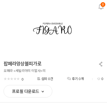
0
뒤
로
가
기
팝페라앙상블피가로
공
유
하
오페라 <세빌리야의 이발사>의
기
★
★
★
★
★
★
★
★
★
★
섭외 0건
후기 0개
0
0
프로필 다운로드