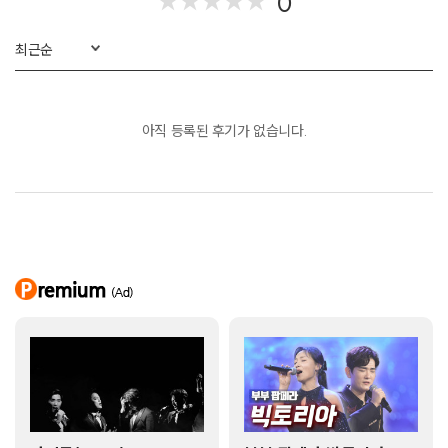
0
★
★
★
★
★
★
★
★
★
★
연안부두
빨간 구두 아가씨
무조건
최근순
등
어린이
아직 등록된 후기가 없습니다.
애니메이션 메들리(타요버스, 로보카폴리, 아기상어)
등