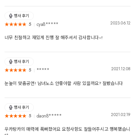
행사 후기
2023.06.12
cya8*****
5
★
★
★
★
★
★
★
★
★
★
너무 친절하고 재밌게 진행 잘 해주셔서 감사합니다~!
행사 후기
2021.12.08
*****
5
★
★
★
★
★
★
★
★
★
★
눈높이 맞춤공연! 남녀노소 안좋아할 사람 있을까요? 잘봤습니다
행사 후기
2021.02.19
daon8*****
5
★
★
★
★
★
★
★
★
★
★
우카탕카의 매력에 푹빠졌어요 요청사항도 잘들어주시고 행복했습니