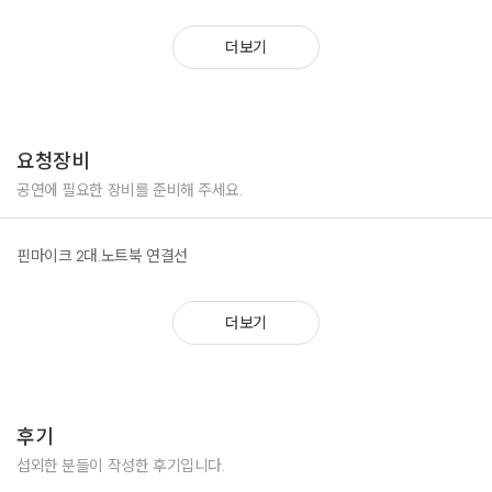
결을 잊고 함께 관객들에게 웃음을 선보인다. 개인이 아닌 협동심과 단체의
2018 노르웨이지안 조이 일본 중국 크루즈 상설공연
의미가 담긴 마술과 마임을 하는 우탕과 탕카, 그러나 탕카의 실수로 인해
2018 태진아 콘서트 초청공연
더보기
또 다시 갈등은 시작되는데.....이 둘의 운명은?’
2018 소찬희홍진영 힐링 콘서트 초청공연
2018 백제문화예술제
- 국내 유일! 관객참여형 스토리텔링 찰리채플린 무성영화 코미디 무언극
2017 2018 평창올림픽 홍보공연
‘장애인식개선 내용’
2017 문화가 있는 날 상설공연
‘춘향전 내용이 담긴 스토리텔링 관객 참여형 사일런트 무언극을 통해 배우
2017 창원 코미디페스티벌 초청공연
요청장비
와 함께 관객들이 직접 무대에 출연하여 즉흥적으로 배우와 함께 무언극을
2017 부산 파라다이스 호텔 초청공연
만드는 관객참여형 코미디 무언극입니다. 참여하는 관객들의 자신감도 고취
2016 롯데월드몰 키즈 상설공연
공연에 필요한 장비를 준비해 주세요.
시키고 무대를 보는 이들에게 공감대와 즐거움 속에서 스스로 깨달음을 얻
2016 전유성의 철가방극장 초청공연
는 참여형 무대공연.
2016 광주 프린지 페스티벌 초청공연
핀마이크 2대.노트북 연결선
2016 프랑스 대사관 연말 초청공연
2015 버라이어티 쇼 카붐 시즌2 Wassup In Jeju
2015 표인봉 연출 뮤지컬 방향 초청 공연
더보기
2015 안산 꿈의 교회 초청 공연
2015 금천구 문화행사
2015 대전 롯데백화점 문화행사2010 서울 어린이 대공원 GOOD BYE 제
돌이 초청공연
2014 서울예술대학교 개그클럽 30주년 기념 공연 출석체크
후기
2014 SM아트홀 나무엔과 친구들 콘서트 초청공연
2014 신라호텔 대한전문건설협회 송년회 초청공연
섭외한 분들이 작성한 후기입니다.
2014 아름드리 봉사단체 이삭의 집 위문공연