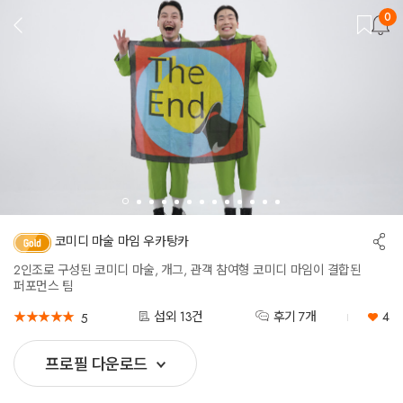
0
뒤
로
가
기
공
코미디 마술 마임 우카탕카
유
하
2인조로 구성된 코미디 마술, 개그, 관객 참여형 코미디 마임이 결합된
기
퍼포먼스 팀
★
★
★
★
★
★
★
★
★
★
섭외 13건
후기 7개
4
5
프로필 다운로드