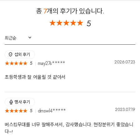
2014 명보 아트홀 드럼캣 초청공연
총
7
개의 후기가 있습니다.
2013 정다우리경기 북부 비인가 시설 장애우 위문공연
2013 명동 아트박스 게스트 공연
5
★
★
★
★
★
★
★
★
★
★
최근순
섭외 후기
2026.07.23
may27s*****
5
★
★
★
★
★
★
★
★
★
★
초등학생과 잘 어울릴 것 같아서
행사 후기
2023.07.19
dmswl4*****
5
★
★
★
★
★
★
★
★
★
★
버스킹무대를 너무 잘해주셔서, 감사했습니다. 현장분위기 좋았습니
다~!