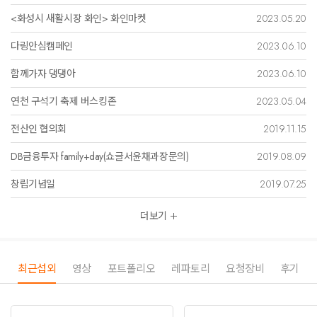
과 관객들이 함께 무대위에서 마임 공연을 하는 국내 최초 찰리채플린 관객
<화성시 새활시장 화인> 화인마켓
2023.05.20
참여형 코미디 마임쇼입니다
다링안심캠페인
2023.06.10
공연의 특징 및 차별성
함께가자 댕댕아
2023.06.10
기존에 보던 공연과 달리 관객 참여형 코미디 공연으로 공연 관람만 하던 관
연천 구석기 축제 버스킹존
2023.05.04
객들이 배우들과 함께 무대에 참여하여 공연을 만들어가는 버라이어티한
공연이며 관객이 참여할 수 있는 기회가 생겨 특별한 추억을 쌓을 수 있게
전산인 협의회
2019.11.15
함
DB금융투자 family+day(쇼글서윤채과장문의)
2019.08.09
브라운관으로만 접하던 코미디 공연을 실제로 눈앞에서 이루어지는 코미디
공연을 관람으로써 평소에 접할 수 없던 다양한 코미디 퍼포먼스 공연을 관
창립기념일
2019.07.25
람 하실 수 있습니다
더보기
코미디연극과 출신 전공자들로 이루어진 공연팀으로 기존의 코미디 공연
팀들과의 리얼리티한 연기와 캐릭터의 차별화를 두며 극의 재미와 리얼리
티를 추구하는 팀입니다
최근섭외
영상
포트폴리오
레파토리
요청장비
후기