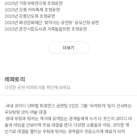
2025년 거창국제연극제 초청공연
2025년 강릉 커피축제 초청공연
2025년 강릉단오제 초청공연
2025년 화성문화재단 ‘찾아가는 공연장’ 공모선정 공연
2025년 춘천시립도서관 가족들을위한 초청공연
2024년 ‘어린이를 위한 문화제작사업’ 강원문화재단 공모 선정으로 강원도
초,중,고 10회 순회공연
더보기
2024년 국립제주박물관 가족들을 위한 힐링 프로그램 초청공연.
2024년 학교폭력예방뮤지컬 ‘그냥 그랬어요’ 기획/출연의정부교육지원청
2024년 학교폭력예방뮤지컬 ‘그냥 그랬어요’ 기획/출연 도봉문화재단
2024년 인문역사토크콘서트 청소년들과 가족들을 위한 ‘최태성 강사와 함
께하는 코미디쇼’
레파토리
2024년 성남시민을 위한 장애인식콘서트 개막공연
2023년 제주해비치 아트 페스티벌 초청공연
다양한 공연 레파토리를 확인해 보세요.
2023년 청춘마이크 수도권 선정 공연
2023년 제주 대한민국연극제 초청공연
-국내 코미디 넌버벌 퍼포먼스 공연팀 2인조 그룹 ‘우카탕카’ 팀이 선사하는
2022년 용인 아임버스커 거리 공연(10회)
우당탕탕 코믹 마술 대결.
2022년 인천 거리공연사업 칮아가는 문화공연 사업 (10회)
‘광대 우탕과 탕카는 객석에 모여있는 관객들에게 누가 더 웃긴지 코미디 마
2022년 겸재문화 예술제 초청공연
술과 마임을 선보이며 웃음 대결을 한다. 다양한 소품들과 마임, 코믹한 개
2022년 김포 애기봉평화생태 공원 초청공연
인기로 대결을 펼치는 우탕과 탕카는 관객들의 웃음소리에 매료가 되어 대
2019~2021 신나는예술여행 3년연속 주관,공연