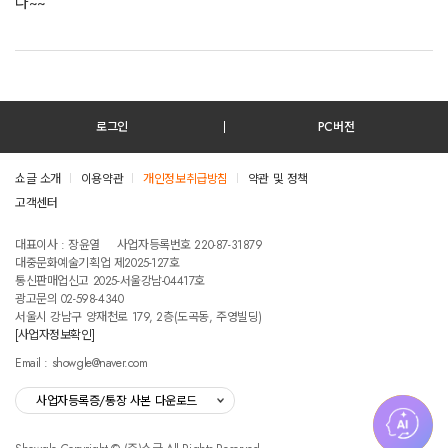
다~~
로그인
PC버전
쇼글 소개
이용약관
개인정보취급방침
약관 및 정책
고객센터
테스트진입텍스트입니다
대표이사 : 장윤열
사업자등록번호 220-87-31879
대중문화예술기획업 제2025-127호
통신판매업신고 2025-서울강남-04417호
광고문의 02-598-4340
서울시 강남구 양재천로 179, 2층(도곡동, 주영빌딩)
[사업자정보확인]
Email : showgle@naver.com
사업자등록증/통장 사본 다운로드