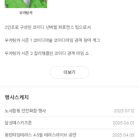
우카탕카
2인조로 구성된 코미디 넌버벌 퍼포먼스 팀으로서
우카탕카 시즌 1 코미디마술 코미디마임 관객 참여 개그
우카탕카 시즌 2 찰리채플린 코미디 관객 마임 쇼
관객이 무대에 직접 나와 배우와 함께 처음부터 끝까지 같이 연기를 하며 공
연을 이끌어 가는 코미디 관객 마임 쇼 입니다.
더보기
공연의 특징
기존의 진부한 마술쇼와는 다른 코미디 마술공연과 관객 참여형 공연으로
행사스케치
관객이 무대에 나와 배우와 함께 마임공연을 함으로 다른 공연 팀들과의 차
별성을 두고 있습니다
노사합동 안전화합 행사
2025.07.12
어린이부터 어른까지 남녀노소 즐길 수 있는 넌버벌 코미디 퍼포먼스로서
달성예스키즈존
2025.06.01
장소와 연령에 구애받지 않는 색다른 문화공연입니다.
동탄타임테라스 4-5월 테라스라이브 공연
2025.04.05
기존 배우들만 공연하던 마임공연과 달리 무성영화의 대표주자 찰리채플린