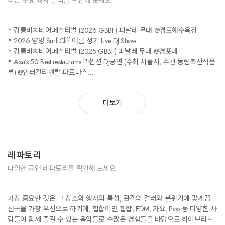
최근 주요 행사 실적을 확인해 보세요.
* 강릉비치비어페스티벌 (2026 GBBF) 피날레 무대 @경포해수욕장
* 2026 양양 Surf Cliff 여름 정기 Live DJ Show
* 강릉비치비어페스티벌 (2025 GBBF) 피날레 무대 @경포대
* Aisa's 50 Best restaurants 리셉션 DJ공연 (주최 서울시, 주관 농림축산식품
부) @인터컨티넨탈 파르나스
* Beauty One International 기업행사 갈라디너쇼 DJ @ 마포구
* Riman Group Vip 디너파티 DJ공연 @제주 씨에스호텔 앤 리조트
더보기
* 2024 양양송이연어축제 DJ공연 @강원도양양
* 2024 태백산눈축제 @DJ 공연
* 강릉 해넘이축제 (2023.12.31)@ 경포해변 DJ공연
* 가톨릭관동대학교 축제 (2023.09.20)@ EDM Party 공연
* 롯데리조트 속초 Summer Poolside Vibe (2023.07.14~09.02)
레파토리
* 2023 강릉비치비어페스티벌 & 버스킹홀릭inn강릉 @ 경포해변(MBC)
* Mask Seoul 비주얼 뮤직 페스티벌 @ 한강난지공원
다양한 공연 레파토리를 확인해 보세요.
* 창원 Beer & Music Festival @창원성산아트홀
* Doberman Party @ 강남 옥타곤 (Octagon)
가장 중요한 것은 그 장소와 행사의 특성, 관객의 컬러와 분위기에 맞게끔
* 1st 유학생파티 @ 청담 Club Answer
선곡을 가장 우선으로 하기에, 힙합이면 힙합, EDM, 가요, Pop 등 다양한 사
* Nine Cinema VIP Pivate Party (Host & DJ) @ 청담 Now lounge
람들이 함께 즐길 수 있는 음악들로 수많은 경험들을 바탕으로 하이브리드
* 강릉영동대학교 축제 DJ