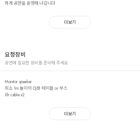
하게 공연을 운영해 나갑니다.
* Show me the Money 정상수 @ 강릉 Ware house
* All that dessert+ @ 파주 프로방스
* Riverpool Cinema @ 여의도 한강지구
더보기
* 화성시 청소년 할로윈축제 @ 경기도 화성시 남양읍
* 화성시 청소년 통합발대식&워크샵 공연 @ 용인한국민속촌
* K리그 퀸컵 (K-win Cup) 소셜파티 @ 포천 베어스타운
* ING Belly dance Festival Main DJ @ 강릉원주대 해람문화관
* ING Belly dance VIP Winner Galawshow DJ @ 강릉 City Hotel
요청장비
* 강원도립대 신리천마 대축제 @ 강원도립대학교
* Blue Vacation at Surfworld #GreenWave @ 양양 서프월드
공연에 필요한 장비를 준비해 주세요.
* Stayhere 프로젝트 비대면 온라인 뮤직페스티벌 @ 트위치
Monitor speaker
최소 1m 높이의 DJ용 테이블 or 부스
Xlr cable x2
더보기