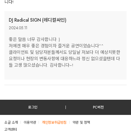
니다!
DJ Radical SIGN (레디컬싸인)
2024.05.11
좋은 말씀 너무 감사합니다 :)
저에겐 매우 좋은 경험이자 즐거운 공연이었습니다^^
클라이언트 및 담당자분들께서도 당일날 저보다 더 예상치못한
요청이나 현장의 변동사항에 대응하느라 정신 없으셨을텐데 다
들 고생 많으셨습니다. 감사합니다~!
로그인
PC버전
쇼글 소개
이용약관
개인정보취급방침
약관 및 정책
고객센터
테스트진입텍스트입니다