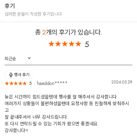
후기
섭외한 분들이 작성한 후기입니다.
총
2
개의 후기가 있습니다.
5
★
★
★
★
★
★
★
★
★
★
최근순
행사 후기
2024.05.29
haeddon*****
5
★
★
★
★
★
★
★
★
★
★
늦은 시간까지 힘드셨을텐데 행사를 잘 해주셔서 감사합니다.
여러가지 상황들이 불편하셨을텐데 요청사항 등 친절하게 맞춰주시
고
잘 끝내주셔서 너무 감사드립니다.
또 다시 연락드릴 수 있는 기회가 왔으면 좋겠네요
감사합니다!!