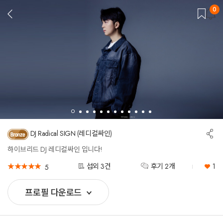
0
뒤
로
가
기
공
DJ Radical SIGN (레디컬싸인)
유
하
하이브리드 DJ 레디컬싸인 입니다!
기
★
★
★
★
★
★
★
★
★
★
섭외 3건
후기 2개
1
5
프로필 다운로드