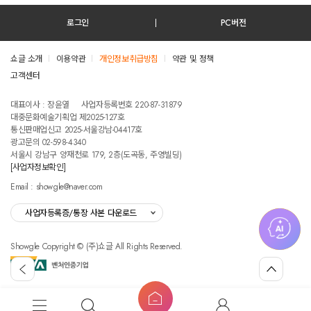
로그인
PC버전
쇼글 소개
이용약관
개인정보취급방침
약관 및 정책
고객센터
테스트진입텍스트입니다
대표이사 : 장윤열
사업자등록번호 220-87-31879
대중문화예술기획업 제2025-127호
통신판매업신고 2025-서울강남-04417호
광고문의 02-598-4340
서울시 강남구 양재천로 179, 2층(도곡동, 주영빌딩)
[사업자정보확인]
Email : showgle@naver.com
사업자등록증/통장 사본 다운로드
Showgle Copyright © (주)쇼글 All Rights Reserved.
섭
뒤
맨
외
로
위
공
가
로
고
홈
기
가
메
검
마
버
기
뉴
색
이
튼