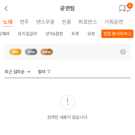
0
뒤
공연팀
로
가
기
노래
연주
댄스무용
전통
퍼포먼스
기획공연
팝페라
뮤지컬갈라
성악&합창
트롯
모창
힙합·랩·비트박스
최근 섭외순
필터
검색된 내용이 없습니다.