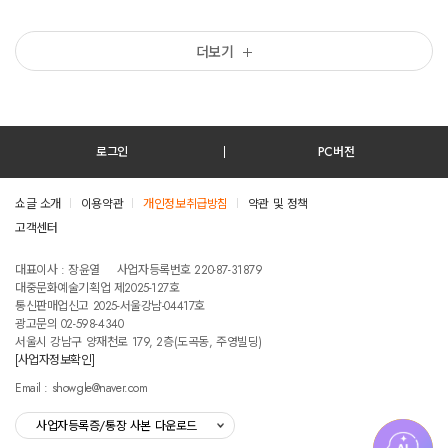
더보기
로그인
PC버전
쇼글 소개
이용약관
개인정보취급방침
약관 및 정책
고객센터
테스트진입텍스트입니다
대표이사 : 장윤열
사업자등록번호 220-87-31879
대중문화예술기획업 제2025-127호
통신판매업신고 2025-서울강남-04417호
광고문의 02-598-4340
서울시 강남구 양재천로 179, 2층(도곡동, 주영빌딩)
[사업자정보확인]
Email : showgle@naver.com
사업자등록증/통장 사본 다운로드