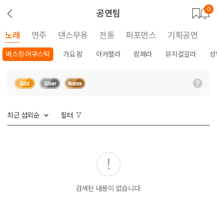
0
뒤
공연팀
로
가
기
노래
연주
댄스무용
전통
퍼포먼스
기획공연
버스킹·어쿠스틱
가요·팝
아카펠라
팝페라
뮤지컬갈라
성
최근 섭외순
필터
검색된 내용이 없습니다.