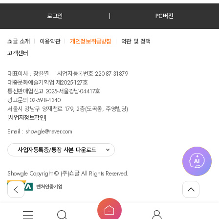
로그인
PC버전
쇼글 소개
이용약관
개인정보취급방침
약관 및 정책
고객센터
테스트진입텍스트입니다
대표이사 : 장윤열
사업자등록번호 220-87-31879
대중문화예술기획업 제2025-127호
통신판매업신고 2025-서울강남-04417호
광고문의 02-598-4340
서울시 강남구 양재천로 179, 2층(도곡동, 주영빌딩)
[사업자정보확인]
Email : showgle@naver.com
사업자등록증/통장 사본 다운로드
Showgle Copyright © (주)쇼글 All Rights Reserved.
섭
뒤
맨
외
로
위
공
가
로
고
홈
기
가
메
검
마
버
기
뉴
색
이
튼