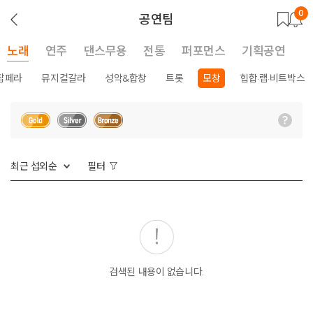
0
뒤
공연팀
로
가
기
노래
연주
댄스무용
전통
퍼포먼스
기획공연
팝페라
뮤지컬갈라
성악&합창
트롯
모창
힙합·랩·비트박스
최근 섭외순
필터
검색된 내용이 없습니다.