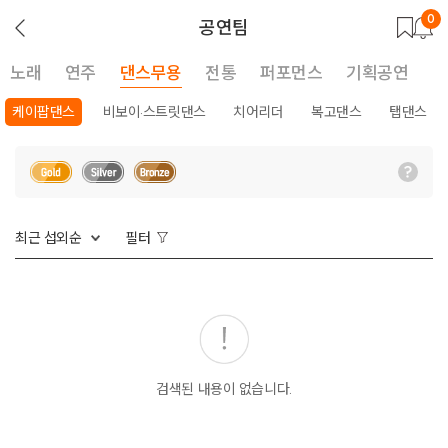
0
뒤
공연팀
로
가
기
노래
연주
댄스무용
전통
퍼포먼스
기획공연
케이팝댄스
비보이·스트릿댄스
치어리더
복고댄스
탭댄스
최근 섭외순
필터
검색된 내용이 없습니다.