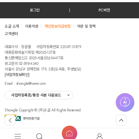
로그인
PC버전
쇼글 소개
이용약관
개인정보취급방침
약관 및 정책
고객센터
테스트진입텍스트입니다
대표이사 : 장윤열
사업자등록번호 220-87-31879
대중문화예술기획업 제2025-127호
통신판매업신고 2025-서울강남-04417호
광고문의 02-598-4340
서울시 강남구 양재천로 179, 2층(도곡동, 주영빌딩)
[사업자정보확인]
Email : showgle@naver.com
사업자등록증/통장 사본 다운로드
Showgle Copyright © (주)쇼글 All Rights Reserved.
섭
뒤
맨
외
로
위
공
가
로
고
홈
기
가
메
검
마
버
기
뉴
색
이
튼