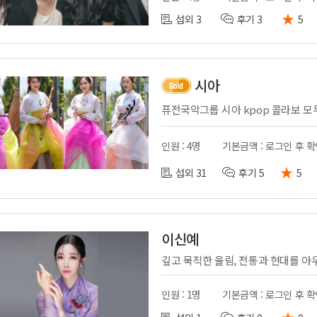
★
섭외 3
후기 3
5
시아
인원 : 4명
기본금액 : 로그인 후 
★
섭외 31
후기 5
5
이신예
인원 : 1명
기본금액 : 로그인 후 
★