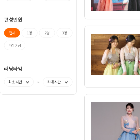
편성인원
전체
1명
2명
3명
4명 이상
러닝타임
~
최소 시간
최대 시간