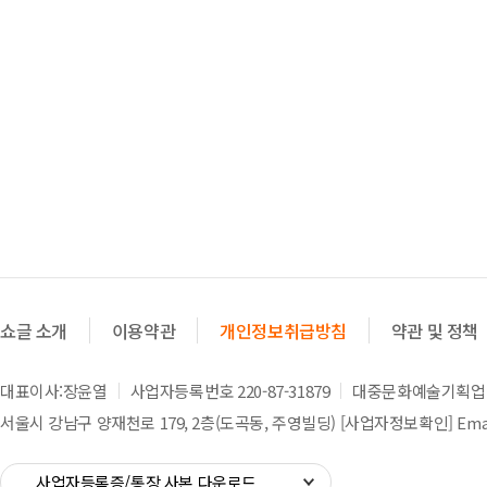
쇼글 소개
이용약관
개인정보취급방침
약관 및 정책
대표이사:장윤열
사업자등록번호 220-87-31879
대중문화예술기획업 제
서울시 강남구 양재천로 179, 2층(도곡동, 주영빌딩)
[사업자정보확인]
Emai
사업자등록증/통장 사본 다운로드