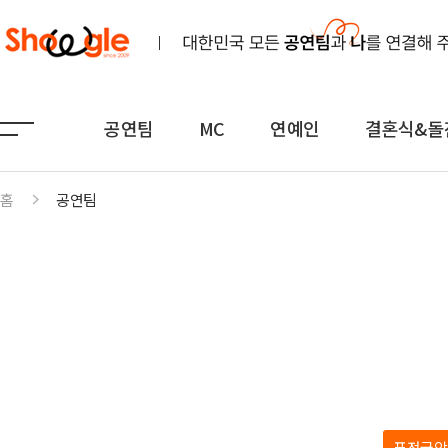
공연팀
MC
연예인
결혼식&돌
홈
공연팀
공연팀
MC
연예인
노래
전문MC
K-POP(아이돌)
연주
아나운서
일반가요
댄스무용
외국어
트로트
전통
쇼호스트
힙합·DJ
퍼포먼스
밴드
기획공연
708090·포크
퓨전국악