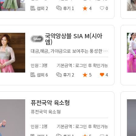
★
섭외 2
후기 1
4
0
국악앙상블 SIA M(시아
엠)
대금,해금, 가야금으로 보여주는 풍성한 국악
인원 : 3명
기본금액 : 로그인 후 확인가능
★
섭외 6
후기 2
5
4
퓨전국악 육소형
퓨전국악 육소형
인원 : 1명
기본금액 : 로그인 후 확인가능
★