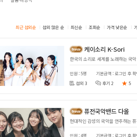
시부스
성우
의장비
도우미
기렌탈
경호
최근 섭외순
섭외 많은 순
최신순
조회순
가격 낮은순
사용품
통역
케이소리 K-Sori
인원 : 5명
기본금액 : 로그인 후 
★
섭외 3
후기 2
5
퓨전국악밴드 다올
인원 : 4명
기본금액 : 로그인 후 