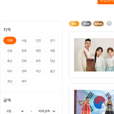
아나운서
개그맨
국악·클래식·재즈
방송인·강사·셀럽
지역
전체
서울
인천
경기
강원
충북
대전
세종
충남
전북
광주
전남
대구
경북
부산
울산
경남
제주
금액
~
0원
최대 금액