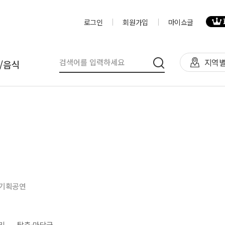
로그인
회원가입
마이쇼글
지역별
/음식
탈
인력
제작물/프로그
천막(TFS,AH)
영상제작,편집
제작물
렌탈(천막,의자,테이블)
사진촬영
프로그램
렌탈(피크닉 용품 등)
디자이너
음식
기획공연
테이너부스
진행요원
기막조형물(바운스,에어돔,에
음악감독
트)
VJ
리
탈춤·마당극