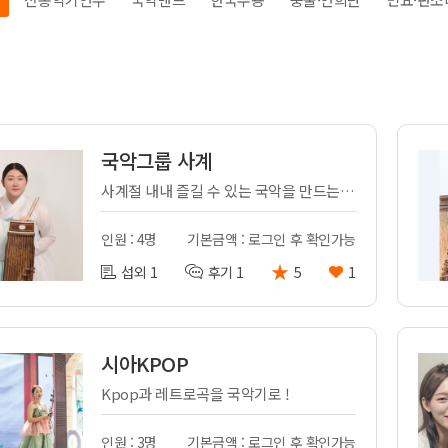
전
레이허
회
특수효과
악
·뮤지컬
무대
행
전식
발전차
국악그룹 사계
전기공사
사계절 내내 즐길 수 있는 국악을 만드는 국악그룹 사계입니다.
인원 : 4명
기본금액 : 로그인 후 확인가능
★
섭외 1
후기 1
5
1
시아KPOP
Kpop과 레트로곡을 국악기로 !
인원 : 3명
기본금액 : 로그인 후 확인가능