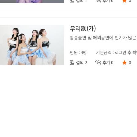
섭외 1
후기 0
0
우리歌(가)
인원 : 4명
기본금액 : 로그인 후 
★
섭외 2
후기 0
0