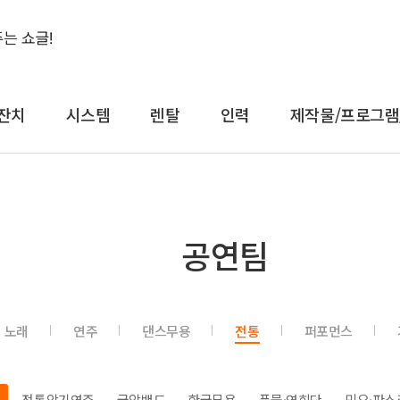
잔치
시스템
렌탈
인력
제작물/프로그램
결혼식&돌잔치
시스템
렌
공연팀
축가
음향
대형
축주
조명
일반
전문 사회자
영상 LED
감성
노래
연주
댄스무용
전통
퍼포먼스
연예인 축가
중계
컨
연예인 사회자
레이저
공
어텐
트러스
전통악기연주
국악밴드
한국무용
풍물·연희단
민요·판소