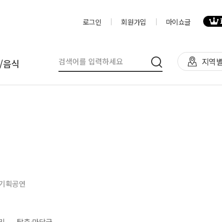
로그인
회원가입
마이쇼글
지역별
/음식
탈
인력
제작물/프로그
천막(TFS,AH)
영상제작,편집
제작물
렌탈(천막,의자,테이블)
사진촬영
프로그램
렌탈(피크닉 용품 등)
디자이너
음식
기획공연
테이너부스
진행요원
기막조형물(바운스,에어돔,에
음악감독
트)
VJ
리
탈춤·마당극