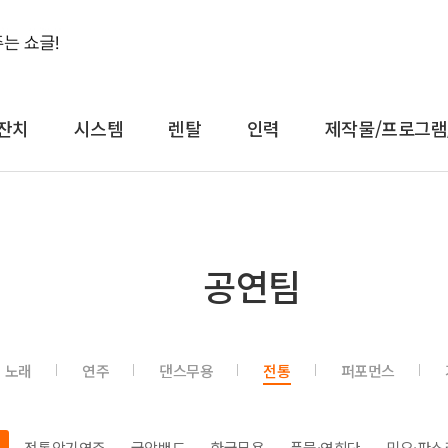
잔치
시스템
렌탈
인력
제작물/프로그램
결혼식&돌잔치
시스템
렌
공연팀
축가
음향
대형
축주
조명
일반
전문 사회자
영상 LED
감성
노래
연주
댄스무용
전통
퍼포먼스
연예인 축가
중계
컨
연예인 사회자
레이저
공
어텐
트러스
전통악기연주
국악밴드
한국무용
풍물·연희단
민요·판소