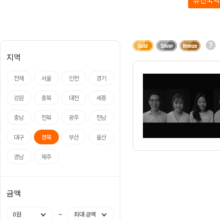
아나운서
개그맨
국악·클래식·재즈
방송인·강사·셀럽
지역
전체
서울
인천
경기
강원
충북
대전
세종
충남
전북
광주
전남
대구
경북
부산
울산
경남
제주
금액
~
0원
최대 금액