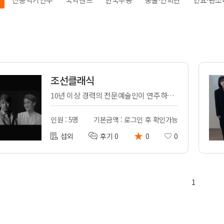
전
레이허
회
특수효과
악
·뮤지컬
무대
행
전식
발전차
조선클래식
전기공사
10년 이상 경력의 전문예술인이 연주하는 퓨전국악 한마당
인원 : 5명
기본금액 : 로그인 후 확인가능
★
섭외
후기 0
0
0
1