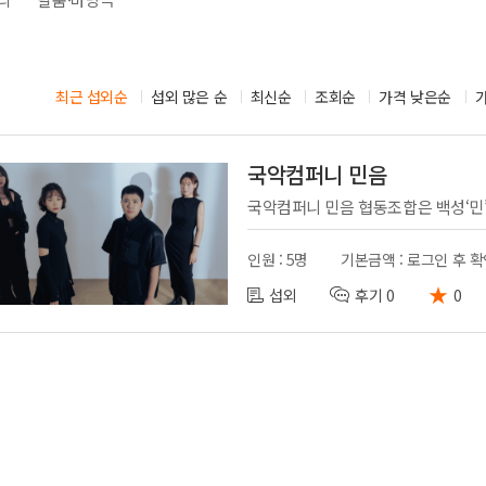
시부스
성우
의장비
도우미
기렌탈
경호
최근 섭외순
섭외 많은 순
최신순
조회순
가격 낮은순
사용품
통역
국악컴퍼니 민음
인원 : 5명
기본금액 : 로그인 후 
★
섭외
후기 0
0