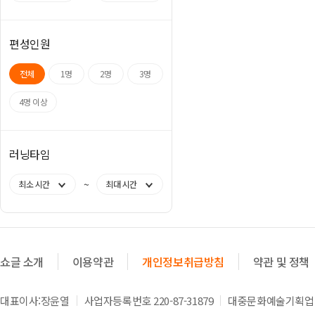
편성인원
전체
1명
2명
3명
4명 이상
러닝타임
~
최소 시간
최대 시간
쇼글 소개
이용약관
개인정보취급방침
약관 및 정책
대표이사:장윤열
사업자등록번호 220-87-31879
대중문화예술기획업 제