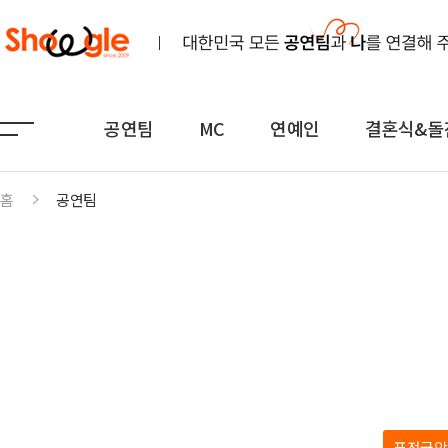
공연팀
MC
연예인
결혼식&돌
홈
공연팀
공연팀
MC
연예인
노래
전문MC
K-POP(아이돌)
연주
아나운서
일반가요
댄스무용
외국어
트로트
전통
쇼호스트
힙합·DJ
퍼포먼스
밴드
기획공연
708090·포크
퓨전국악