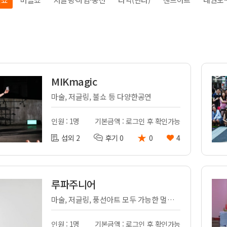
전
레이허
회
특수효과
악
·뮤지컬
무대
행
전식
발전차
MIKmagic
전기공사
마술, 저글링, 불쇼 등 다양한공연
인원 : 1명
기본금액 : 로그인 후 확인가능
★
섭외 2
후기 0
0
4
루파주니어
마술, 저글링, 풍선아트 모두 가능한 멀티엔터테이너 루파주니어 공연팀입니다!
인원 : 1명
기본금액 : 로그인 후 확인가능