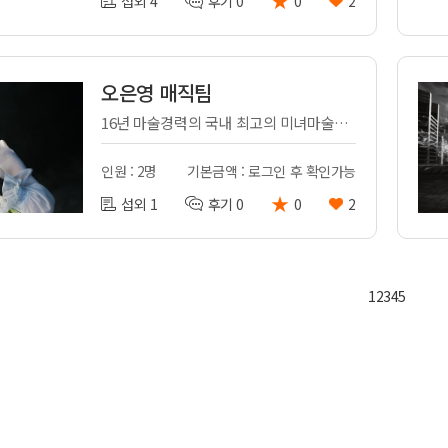
★
섭외 4
후기 0
0
2
오은영 매직팀
16년 마술경력의 국내 최고의 미녀마술사 오은영의 매직팀~
인원 : 2명
기본금액 : 로그인 후 확인가능
★
섭외 1
후기 0
0
2
1
2
3
4
5