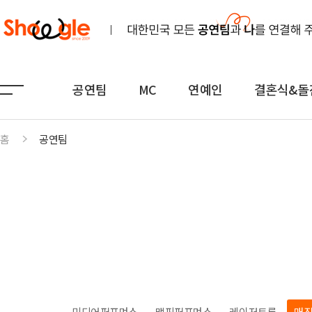
공연팀
MC
연예인
결혼식&돌
홈
공연팀
공연팀
MC
연예인
노래
전문MC
K-POP(아이돌)
연주
아나운서
일반가요
댄스무용
외국어
트로트
전통
쇼호스트
힙합·DJ
퍼포먼스
밴드
기획공연
708090·포크
미디어퍼포먼스
맵핑퍼포먼스
레이저트론
매