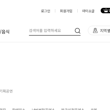
로그인
회원가입
마이쇼글
지역별
/음식
탈
인력
제작물/프로그
천막(TFS,AH)
영상제작,편집
제작물
렌탈(천막,의자,테이블)
사진촬영
프로그램
렌탈(피크닉 용품 등)
디자이너
음식
기획공연
테이너부스
진행요원
기막조형물(바운스,에어돔,에
음악감독
트)
VJ
·검무
칵테일쇼
넌버벌퍼포먼스
붓글씨퍼포먼스
로봇