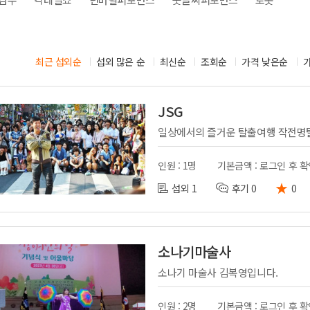
시부스
성우
의장비
도우미
기렌탈
경호
최근 섭외순
섭외 많은 순
최신순
조회순
가격 낮은순
사용품
통역
JSG
일상에서의 즐거운 탈출여행 작전명
인원 : 1명
기본금액 : 로그인 후 
★
섭외 1
후기 0
0
소나기마술사
소나기 마술사 김복영입니다.
인원 : 2명
기본금액 : 로그인 후 