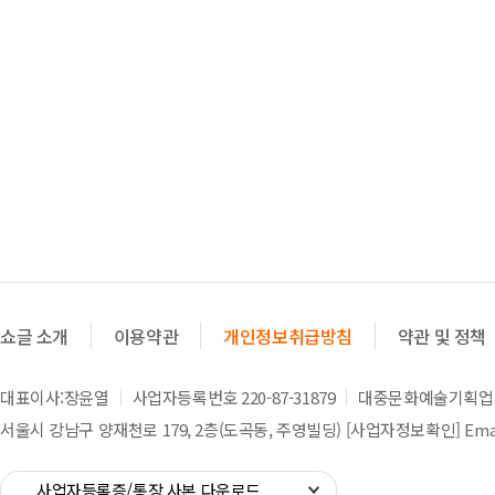
쇼글 소개
이용약관
개인정보취급방침
약관 및 정책
대표이사:장윤열
사업자등록번호 220-87-31879
대중문화예술기획업 제
서울시 강남구 양재천로 179, 2층(도곡동, 주영빌딩)
[사업자정보확인]
Emai
사업자등록증/통장 사본 다운로드