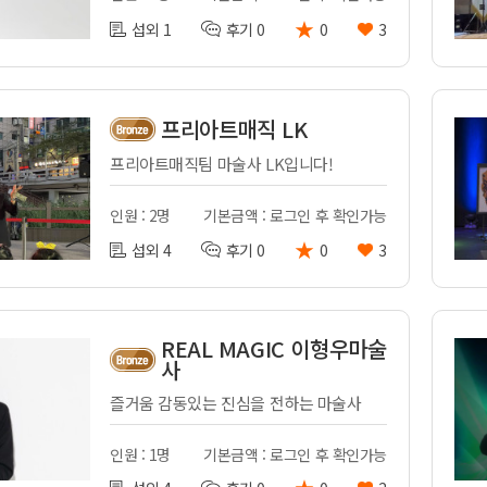
★
섭외 1
후기 0
0
3
프리아트매직 LK
프리아트매직팀 마술사 LK입니다!
인원 : 2명
기본금액 : 로그인 후 확인가능
★
섭외 4
후기 0
0
3
REAL MAGIC 이형우마술
사
즐거움 감동있는 진심을 전하는 마술사
인원 : 1명
기본금액 : 로그인 후 확인가능