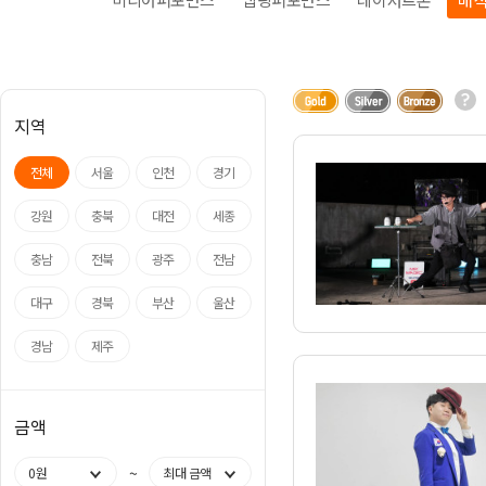
아나운서
개그맨
국악·클래식·재즈
방송인·강사·셀럽
지역
전체
서울
인천
경기
강원
충북
대전
세종
충남
전북
광주
전남
대구
경북
부산
울산
경남
제주
금액
~
0원
최대 금액