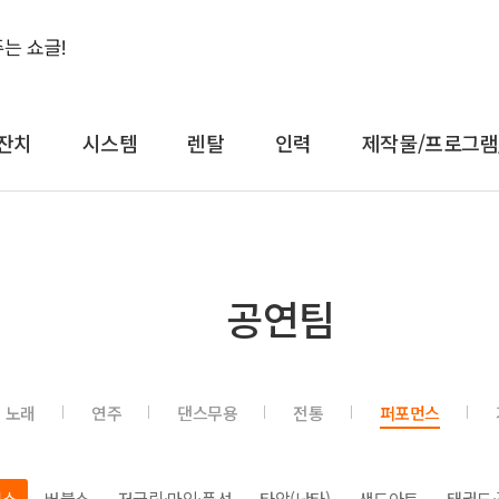
잔치
시스템
렌탈
인력
제작물/프로그램
결혼식&돌잔치
시스템
렌
공연팀
축가
음향
대형
축주
조명
일반
전문 사회자
영상 LED
감성
노래
연주
댄스무용
전통
퍼포먼스
연예인 축가
중계
컨
연예인 사회자
레이저
공
어텐
트러스
직쇼
버블쇼
저글링·마임·풍선
타악(난타)
샌드아트
태권도