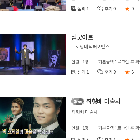
★
섭외 1
후기 0
0
팀굿아트
드로잉매직퍼포먼스
인원 : 1명
기본금액 : 로그인 후 
★
섭외 1
후기 3
5
최형배 마술사
최형배 마술사
인원 : 1명
기본금액 : 로그인 후 
★
섭외 5
후기 1
5