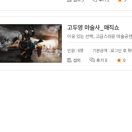
고두영 마술사_매직쇼
이유 있는 선택, 고급스러운 마술공
인원 : 6명
기본금액 : 로그인 후 
★
섭외
후기 0
0