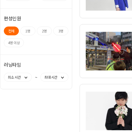
편성인원
전체
1명
2명
3명
4명 이상
러닝타임
~
최소 시간
최대 시간