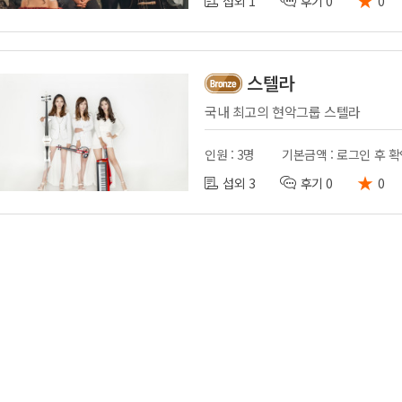
섭외 1
후기 0
0
스텔라
국내 최고의 현악그룹 스텔라
인원 : 3명
기본금액 : 로그인 후 
★
섭외 3
후기 0
0