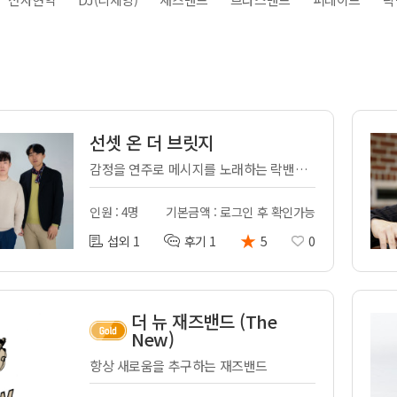
전
레이허
회
특수효과
악
·뮤지컬
무대
행
전식
발전차
선셋 온 더 브릿지
전기공사
감정을 연주로 메시지를 노래하는 락밴드 선셋온더브릿지 입니다.
인원 : 4명
기본금액 : 로그인 후 확인가능
★
섭외 1
후기 1
5
0
더 뉴 재즈밴드 (The
New)
항상 새로움을 추구하는 재즈밴드