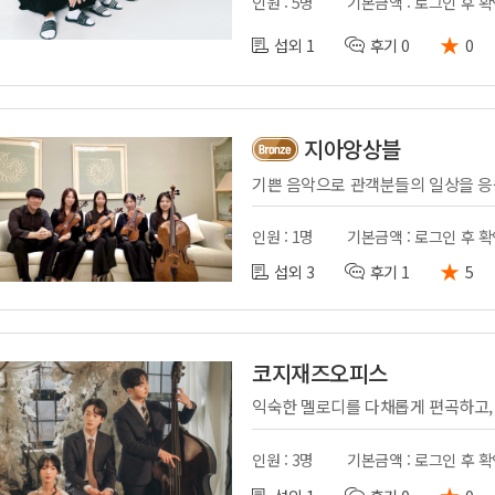
인원 : 5명
기본금액 : 로그인 후 
★
섭외 1
후기 0
0
지아앙상블
인원 : 1명
기본금액 : 로그인 후 
★
섭외 3
후기 1
5
코지재즈오피스
인원 : 3명
기본금액 : 로그인 후 
★