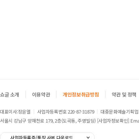
쇼글 소개
이용약관
개인정보취급방침
약관 및 정책
대표이사:장윤열
사업자등록번호 220-87-31879
대중문화예술기획업 제
서울시 강남구 양재천로 179, 2층(도곡동, 주영빌딩)
[사업자정보확인]
Emai
사업자등록증/통장 사본 다운로드