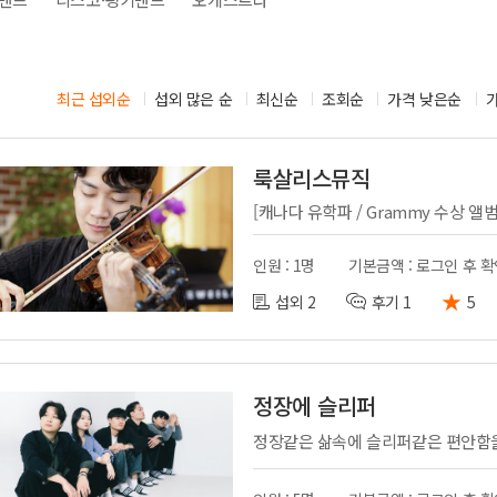
시부스
성우
의장비
도우미
기렌탈
경호
최근 섭외순
섭외 많은 순
최신순
조회순
가격 낮은순
사용품
통역
룩살리스뮤직
인원 : 1명
기본금액 : 로그인 후 
★
섭외 2
후기 1
5
정장에 슬리퍼
정장같은 삶속에 슬리퍼같은 편안함