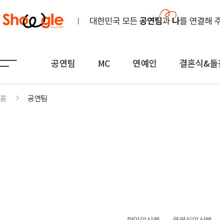
공연팀
MC
연예인
결혼식&돌
홈
공연팀
공연팀
MC
연예인
노래
전문MC
K-POP(아이돌)
연주
아나운서
일반가요
댄스무용
외국어
트로트
전통
쇼호스트
힙합·DJ
퍼포먼스
밴드
기획공연
708090·포크
현악앙상블
클래식앙상블