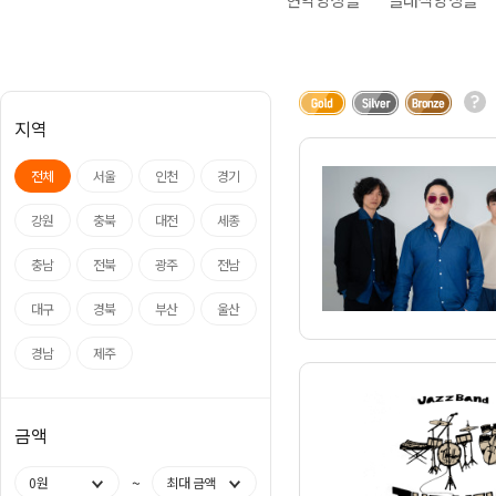
아나운서
개그맨
국악·클래식·재즈
방송인·강사·셀럽
지역
전체
서울
인천
경기
강원
충북
대전
세종
충남
전북
광주
전남
대구
경북
부산
울산
경남
제주
금액
~
0원
최대 금액