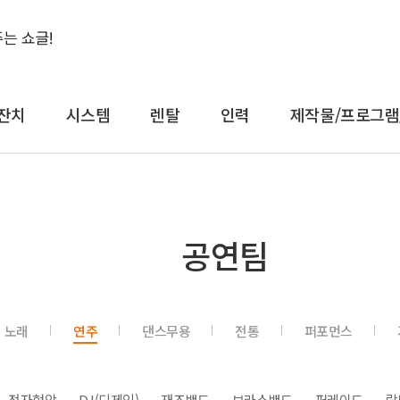
잔치
시스템
렌탈
인력
제작물/프로그램
결혼식&돌잔치
시스템
렌
공연팀
축가
음향
대형
축주
조명
일반
전문 사회자
영상 LED
감성
노래
연주
댄스무용
전통
퍼포먼스
연예인 축가
중계
컨
연예인 사회자
레이저
공
어텐
트러스
전자현악
DJ(디제잉)
재즈밴드
브라스밴드
퍼레이드
락