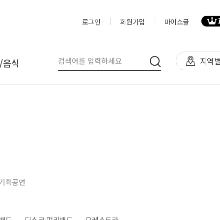
로그인
회원가입
마이쇼글
지역별
/음식
탈
인력
제작물/프로그
천막(TFS,AH)
영상제작,편집
제작물
렌탈(천막,의자,테이블)
사진촬영
프로그램
렌탈(피크닉 용품 등)
디자이너
음식
기획공연
테이너부스
진행요원
기막조형물(바운스,에어돔,에
음악감독
트)
VJ
밴드
디스코·펑키밴드
오케스트라