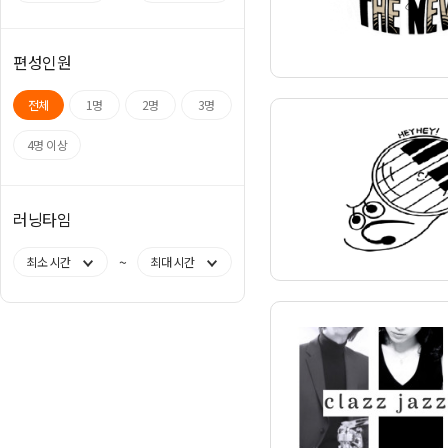
편성인원
전체
1명
2명
3명
4명 이상
러닝타임
~
최소 시간
최대 시간