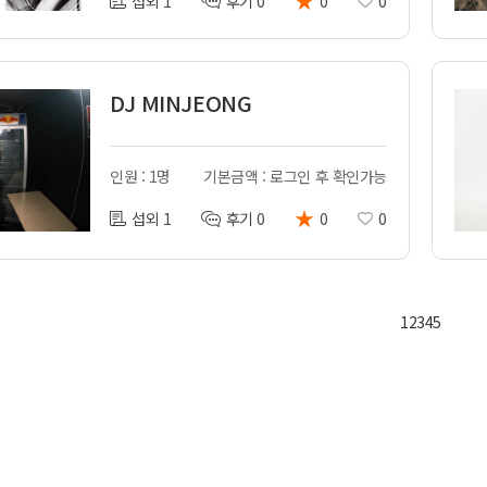
섭외 1
후기 0
0
0
DJ MINJEONG
인원 : 1명
기본금액 : 로그인 후 확인가능
★
섭외 1
후기 0
0
0
1
2
3
4
5