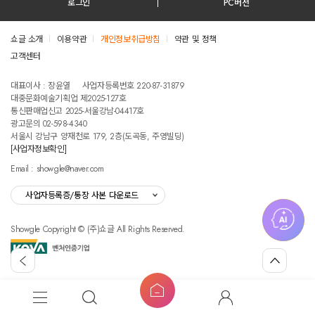
로그인
PC버전
쇼글 소개
이용약관
개인정보취급방침
약관 및 정책
고객센터
테스트진입텍스트입니다
대표이사 : 장윤열
사업자등록번호 220-87-31879
대중문화예술기획업 제2025-127호
통신판매업신고 2025-서울강남-04417호
광고문의 02-598-4340
서울시 강남구 양재천로 179, 2층(도곡동, 주영빌딩)
[사업자정보확인]
Email : showgle@naver.com
사업자등록증/통장 사본 다운로드
Showgle Copyright © (주)쇼글 All Rights Reserved.
섭
뒤
맨
외
로
위
공
가
로
고
홈
기
가
메
검
마
버
기
뉴
색
이
튼
쇼
글