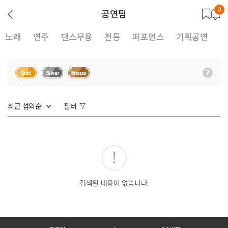
0
뒤
공연팀
로
가
기
노래
연주
댄스무용
전통
퍼포먼스
기획공연
최근 섭외순
필터
검색된 내용이 없습니다.