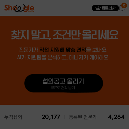
showgle
0
20,177
4,264
누적섭외
등록된 전문가