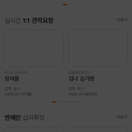
실시간
1:1 견적요청
더보기
버스킹·어쿠스틱
붓글씨퍼포먼스
장여름
김나 김가영
고객 :
오**
고객 :
박**
2026.09.17(서울)
2026.09.08(부산)
연예인
섭외확정
더보기