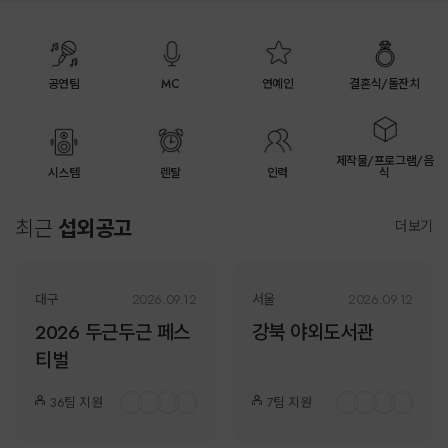
공연팀
MC
연예인
결혼식/돌잔치
제작물/프로그램/음
시스템
렌탈
인력
식
최근
섭외공고
더보기
대구
2026.09.12
서울
2026.09.12
2026 두근두근 페스
강북 야외도서관
티벌
36팀
지원
7팀
지원