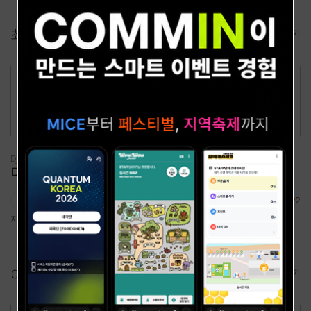
최근
후기
더보기
DJ(디제잉)
비보이·스트릿댄스
디제이지니 (DJ Jini)
논스탑 크루
5
5
행사 후기
★
3
섭외 후기
★
2
지니님!! 이번 철원 화강 다슬기 축제 무대 진짜 미쳤었어요... ???????? 물대포 터질 때 비트 맞춰서 빵빵 터뜨려주셔서 무더위 싹 날아가고 끝까지 소리 지르면서 놀았습니다! 남녀노소 다 같이 떼창하게 만드는 선곡 센스에 감탄했어요. 다음 축제 때도 지니님 무대 꼭 보러 갈게요! 오락가락하는 날씨에 고생 많으셨습니다 ???? 최고!!
경쾌한 퍼포먼스의 차별화를 보여줌
이달의
섭외 랭킹 : 연예인
더보기
1
2