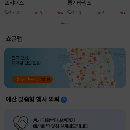
프리패스
통기타젬스
후기 0
후기 3
0
5
★
4
★
4
쇼글맵
75
섭외된 전문가 :
팀
예산 맞춤형 행사 의뢰
?