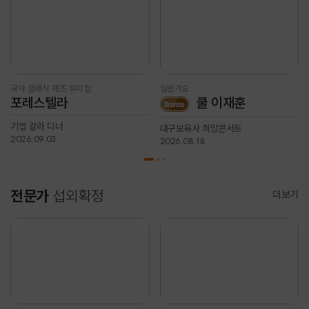
국악·클래식·재즈·뮤지컬
일반가요
포레스텔라
쿨 이재훈
기업 갈라 디너
대구보육사 희망콘서트
2026.09.03
2026.08.18
전문가
섭외확정
더보기