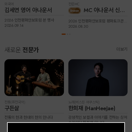
외국어
전문MC
김세연 영어 아나운서
MC 아나운서 신예원
2026 인천평화안보포럼 본 행사
2026 인천평화안보포럼 평화토크콘서트2
2026.09.14
2026.08.30
새로운
전문가
더보기
전통(퓨전국악)
노래(버스킹·어쿠스틱)
구든살
한희재 (HanHeeJae)
전통의 현과 현대의 현의 만나다
감성적인 보컬과 이야기를 전하는 싱어
송라이터 한희재 입니다.