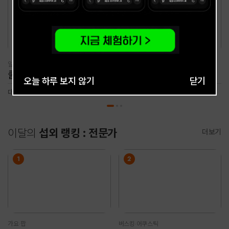
일반가요
일반가요
쿨 이재훈
김원준
오늘 하루 보지 않기
닫기
대한민국의 가수. 국민적 사랑을 받고 수많은 히트곡을 낸 3인조 혼성그룹 쿨의 멤버이자 '메인보컬'로, 데뷔 초부터 큰 인기를 얻었다.
90년대 당시 히트곡 제조기
이달의
섭외 랭킹 : 전문가
더보기
1
2
가요·팝
버스킹·어쿠스틱