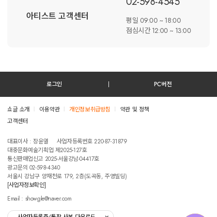
02-598-4545
아티스트 고객센터
평일 09:00 ~ 18:00
점심시간 12:00 ~ 13:00
로그인
PC버전
쇼글 소개
이용약관
개인정보취급방침
약관 및 정책
고객센터
테스트진입텍스트입니다
대표이사 : 장윤열
사업자등록번호 220-87-31879
대중문화예술기획업 제2025-127호
통신판매업신고 2025-서울강남-04417호
광고문의 02-598-4340
서울시 강남구 양재천로 179, 2층(도곡동, 주영빌딩)
[사업자정보확인]
Email : showgle@naver.com