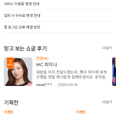
서비스 이용료 변경 안내
섭외 시 수수료 변경 안내
앱 로그인 오류 해결 방안
믿고 보는 쇼글 후기
더보기
전문MC
MC 최미나
대본을 미리 전달드렸는데, 행사 취지에 맞게
진행을 정말 매끄럽게 잘해주셨어요. 옷차림도
행사장 분위기와 너무 잘 어울리고 예쁘게 입고
mina2***
2026.05.16
와주셔서 덕분에 행사가 한층 더 빛났습니다.
특히 중간에 돌발 상황이 생겨 당황스러울 수
있었는데도, 노련하고 순발력 있게 대처해주신
기획전
덕분에 행사를 성공적으로 마칠 수 있었습니다.
더보기
다음에도 꼭 다시 모시고 싶어요! 최고였습니
다.
이벤트
이벤트