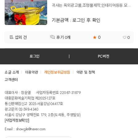
귀사는 옥외광고물,조형물제작,인테리어등등 모든 행사에 관한 제품 제작 시공 합니다.
기본금액 : 로그인 후 확인
0
섭외 건
★
0
후기 0개
로그인
PC버전
쇼글 소개
이용약관
개인정보취급방침
약관 및 정책
고객센터
테스트진입텍스트입니다
대표이사 : 장윤열
사업자등록번호 220-87-31879
대중문화예술기획업 제2025-127호
통신판매업신고 2025-서울강남-04417호
광고문의 02-598-4340
서울시 강남구 양재천로 179, 2층(도곡동, 주영빌딩)
[사업자정보확인]
Email : showgle@naver.com