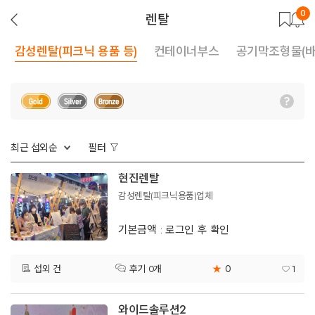
0
뒤
렌탈
로
가
기
감성렌탈(피크닉 용품 등)
컨테이너부스
공기막조형물(바
최근 섭외순
필터
현진렌탈
감성렌탈(피크닉용품)업체
기본금액 : 로그인 후 확인
0
섭외 건
★
1
후기 0개
와이드솔루션2