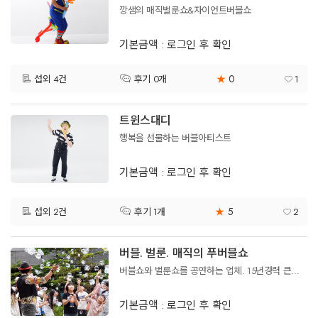
깡샘의 매직벌룬쇼&자이언트버블쇼
기본금액 : 로그인 후 확인
0
섭외 4건
★
1
후기 0개
트윈스대디
행복을 선물하는 버블아티스트
기본금액 : 로그인 후 확인
5
섭외 2건
★
2
후기 1개
버블. 벌룬. 매직의 푸버블쇼
버블쇼와 벌룬쇼를 공연하는 업체. 15년경력 큰무대다수경험 풍선쇼 버블쇼. 약간의 매직까지
기본금액 : 로그인 후 확인