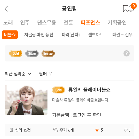
0
뒤
공연팀
로
가
기
노래
연주
댄스무용
전통
퍼포먼스
기획공연
버블쇼
저글링·마임·풍선
타악(난타)
샌드아트
태권도·검무
최근 섭외순
필터
류엘의 플레이버블쇼
마술사 류엘의 플레이버블쇼입니다.
기본금액 : 로그인 후 확인
5
섭외 15건
★
3
후기 6개