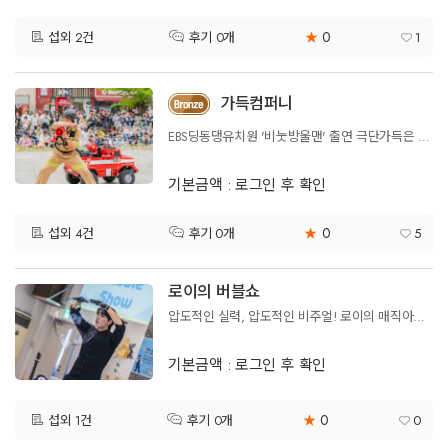
0
섭외 2건
★
1
후기 0개
가득컴퍼니
EBS딩동댕유치원 '비눗방울맨' 출연 극단가득은 인증된 전문 공연자로 마임, 마술, 버블 퍼포먼스를 결합해 창의적인 스토리와 감동을 전하는 공연 예술 단체입니다.
기본금액 : 로그인 후 확인
0
섭외 4건
★
5
후기 0개
로이의 버블쇼
압도적인 실력, 압도적인 비주얼! 로이의 매직아트 버블쇼!
기본금액 : 로그인 후 확인
0
섭외 1건
★
0
후기 0개