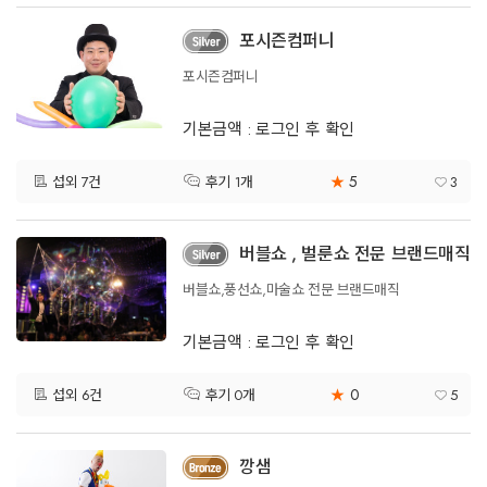
포시즌컴퍼니
포시즌컴퍼니
기본금액 : 로그인 후 확인
5
섭외 7건
★
3
후기 1개
버블쇼 , 벌룬쇼 전문 브랜드매직
버블쇼,풍선쇼,마술쇼 전문 브랜드매직
기본금액 : 로그인 후 확인
0
섭외 6건
★
5
후기 0개
깡샘