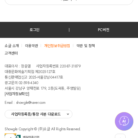
로그인
PC버전
쇼글 소개
이용약관
개인정보취급방침
약관 및 정책
고객센터
테스트진입텍스트입니다
대표이사 : 장윤열
사업자등록번호 220-87-31879
대중문화예술기획업 제2025-127호
통신판매업신고 2025-서울강남-04417호
광고문의 02-598-4340
서울시 강남구 양재천로 179, 2층(도곡동, 주영빌딩)
[사업자정보확인]
Email : showgle@naver.com
사업자등록증/통장 사본 다운로드
Showgle Copyright © (주)쇼글 All Rights Reserved.
섭
뒤
맨
외