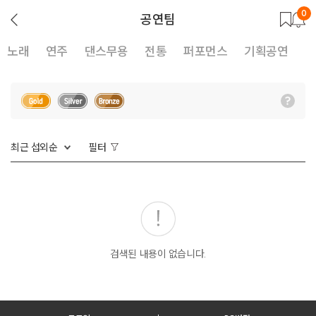
0
뒤
공연팀
로
가
기
노래
연주
댄스무용
전통
퍼포먼스
기획공연
최근 섭외순
필터
검색된 내용이 없습니다.