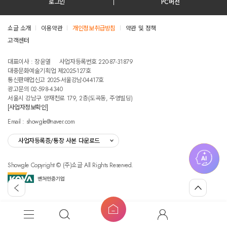
로그인
PC버전
쇼글 소개
이용약관
개인정보취급방침
약관 및 정책
고객센터
테스트진입텍스트입니다
대표이사 : 장윤열
사업자등록번호 220-87-31879
대중문화예술기획업 제2025-127호
통신판매업신고 2025-서울강남-04417호
광고문의 02-598-4340
서울시 강남구 양재천로 179, 2층(도곡동, 주영빌딩)
[사업자정보확인]
Email : showgle@naver.com
사업자등록증/통장 사본 다운로드
Showgle Copyright © (주)쇼글 All Rights Reserved.
섭
뒤
맨
외
로
위
공
가
로
고
홈
기
가
메
검
마
버
기
뉴
색
이
튼
쇼
글