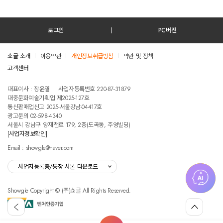
로그인
PC버전
쇼글 소개
이용약관
개인정보취급방침
약관 및 정책
고객센터
테스트진입텍스트입니다
대표이사 : 장윤열
사업자등록번호 220-87-31879
대중문화예술기획업 제2025-127호
통신판매업신고 2025-서울강남-04417호
광고문의 02-598-4340
서울시 강남구 양재천로 179, 2층(도곡동, 주영빌딩)
[사업자정보확인]
Email : showgle@naver.com
사업자등록증/통장 사본 다운로드
Showgle Copyright © (주)쇼글 All Rights Reserved.
섭
뒤
맨
외
로
위
공
가
로
고
홈
기
가