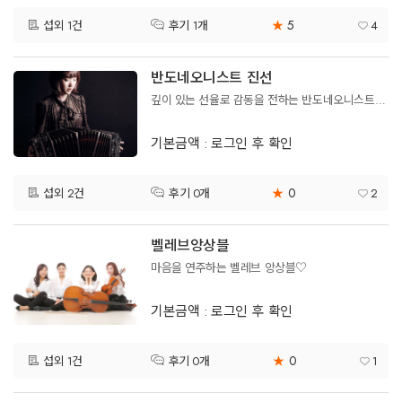
5
섭외 1건
★
4
후기 1개
반도네오니스트 진선
깊이 있는 선율로 감동을 전하는 반도네오니스트 진선
기본금액 : 로그인 후 확인
0
섭외 2건
★
2
후기 0개
벨레브앙상블
마음을 연주하는 벨레브 앙상블♡
기본금액 : 로그인 후 확인
0
섭외 1건
★
1
후기 0개