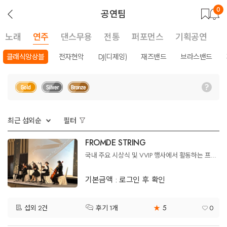
0
뒤
공연팀
로
가
기
노래
연주
댄스무용
전통
퍼포먼스
기획공연
클래식앙상블
전자현악
DJ(디제잉)
재즈밴드
브라스밴드
최근 섭외순
필터
FROMDE STRING
국내 주요 시상식 및 VVIP 행사에서 활동하는 프리미엄 퓨전 국악 앙상블
기본금액 : 로그인 후 확인
5
섭외 2건
★
0
후기 1개