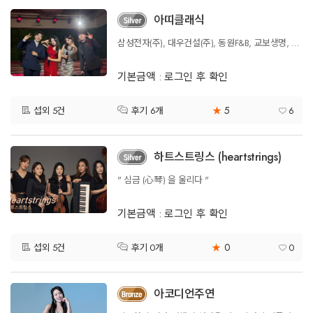
아띠클래식
삼성전자(주), 대우건설(주), 동원F&B, 교보생명, 한국문화예술위원회(아르코), 청춘마이크가 5년 연속 선택한 전국에서 가장 핫한 혼성 팝페라 그룹 아띠클래식입니다!
기본금액 : 로그인 후 확인
5
섭외 5건
★
6
후기 6개
하트스트링스 (heartstrings)
" 심금 (心琴) 을 울리다 "
기본금액 : 로그인 후 확인
0
섭외 5건
★
0
후기 0개
아코디언주연