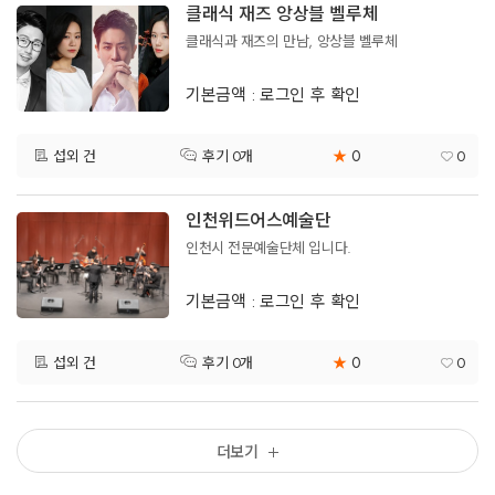
클래식 재즈 앙상블 벨루체
클래식과 재즈의 만남, 앙상블 벨루체
기본금액 : 로그인 후 확인
0
섭외 건
★
0
후기 0개
인천위드어스예술단
인천시 전문예술단체 입니다.
기본금액 : 로그인 후 확인
0
섭외 건
★
0
후기 0개
더보기