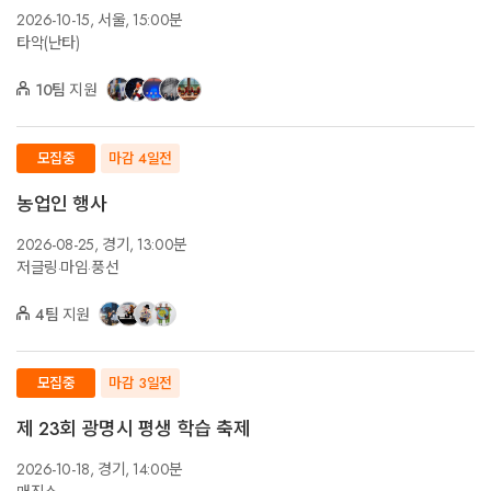
2026-10-15,
서울,
15:00분
타악(난타)
10팀
지원
모집중
마감 4일전
농업인 행사
2026-08-25,
경기,
13:00분
저글링·마임·풍선
4팀
지원
모집중
마감 3일전
제 23회 광명시 평생 학습 축제
2026-10-18,
경기,
14:00분