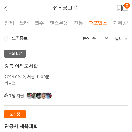
0
섭외공고
뒤
로
가
기
전체
노래
연주
댄스무용
전통
퍼포먼스
기획공연
모집종료
등록 순
필터
모집종료
강북 야외도서관
2026-09-12,
서울,
11:00분
버블쇼
7팀
지원
모집중
관공서 체육대회