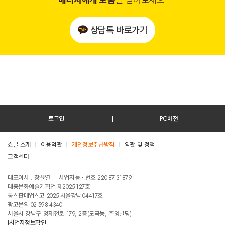
매니저에게 도움
을 받아보세요.
상담톡 바로가기
로그인
PC버전
쇼글 소개
이용약관
개인정보취급방침
약관 및 정책
고객센터
테스트진입텍스트입니다
대표이사 : 장윤열
사업자등록번호 220-87-31879
대중문화예술기획업 제2025-127호
통신판매업신고 2025-서울강남-04417호
광고문의 02-598-4340
서울시 강남구 양재천로 179, 2층(도곡동, 주영빌딩)
[사업자정보확인]