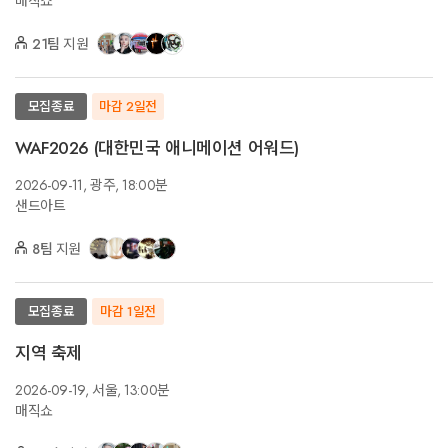
매직쇼
21팀
지원
모집종료
마감 2일전
WAF2026 (대한민국 애니메이션 어워드)
2026-09-11,
광주,
18:00분
샌드아트
8팀
지원
모집종료
마감 1일전
지역 축제
2026-09-19,
서울,
13:00분
매직쇼