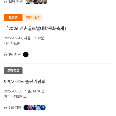
15팀
지원
모집중
마감 1일전
「2026 신촌글로벌대학문화축제」
2026-09-13,
서울,
19:00분
레이저트론
1팀
지원
모집종료
아방가르드 출판기념회
2026-08-08,
서울,
14:00분
미디어퍼포먼스
9팀
지원