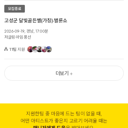
모집종료
고성군 달빛골든벨(가칭)-벌룬쇼
2026-09-19,
경남,
17:00분
저글링·마임·풍선
11팀
지원
더보기
지원한팀 중 마음에 드는 팀이 없을 때,
어떤 아티스트가 좋은지 고르기 어려울 때는