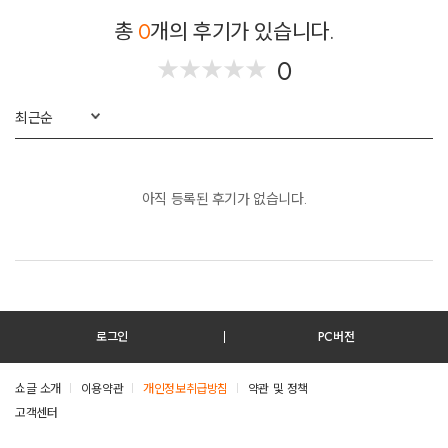
총
0
개의 후기가 있습니다.
0
★
★
★
★
★
★
★
★
★
★
최근순
아직 등록된 후기가 없습니다.
로그인
PC버전
쇼글 소개
이용약관
개인정보취급방침
약관 및 정책
고객센터
테스트진입텍스트입니다