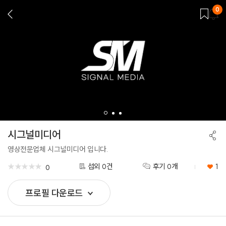
0
뒤
로
가
기
시그널미디어
공
유
하
영상전문업체 시그널미디어 입니다.
기
★
★
★
★
★
★
★
★
★
★
섭외 0건
후기 0개
1
0
프로필 다운로드