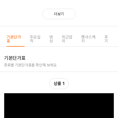
직원모두가 열정적으로 일하는 업체입니다.
더보기
기본단가
주요실
영
최근섭
행사스케
후
표
적
상
외
치
기
기본단가표
종류별 기본단가표를 확인해 보세요.
상품 1