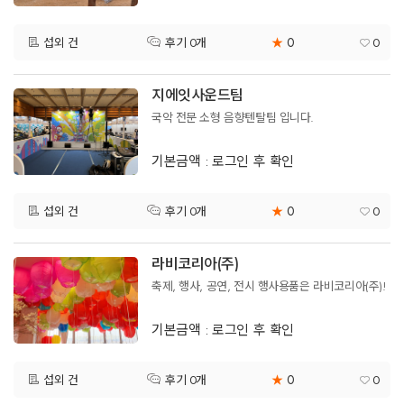
0
섭외 건
★
0
후기 0개
지에잇사운드팀
국악 전문 소형 음향텐탈팀 입니다.
기본금액 : 로그인 후 확인
0
섭외 건
★
0
후기 0개
라비코리아(주)
축제, 행사, 공연, 전시 행사용품은 라비코리아(주)!
기본금액 : 로그인 후 확인
0
섭외 건
★
0
후기 0개