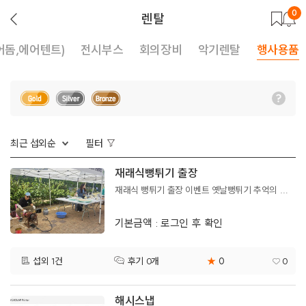
0
뒤
렌탈
로
가
기
어돔,에어텐트)
전시부스
회의장비
악기렌탈
행사용품
최근 섭외순
필터
재래식뻥튀기 출장
재래식 뻥튀기 출장 이벤트 옛날뻥튀기 추억의 뻥튀기
기본금액 : 로그인 후 확인
0
섭외 1건
★
0
후기 0개
해시스냅