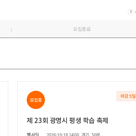
시부스
성우
의장비
도우미
기렌탈
경호
모집종료
사용품
통역
마감 5
모집중
제 23회 광명시 평생 학습 축제
행사일
2026-10-18 14:00, 경기, 50분