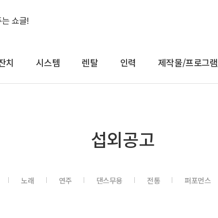
잔치
시스템
렌탈
인력
제작물/프로그램
결혼식&돌잔치
시스템
렌
섭외공고
축가
음향
대형
축주
조명
일반
전문 사회자
영상 LED
감성
노래
연주
댄스무용
전통
퍼포먼스
연예인 축가
중계
컨
연예인 사회자
레이저
공
어텐
트러스