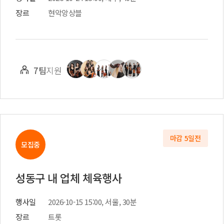
장르
현악앙상블
7팀
지원
마감 5일전
모집중
성동구 내 업체 체육행사
행사일
2026-10-15 15:00, 서울, 30분
장르
트롯