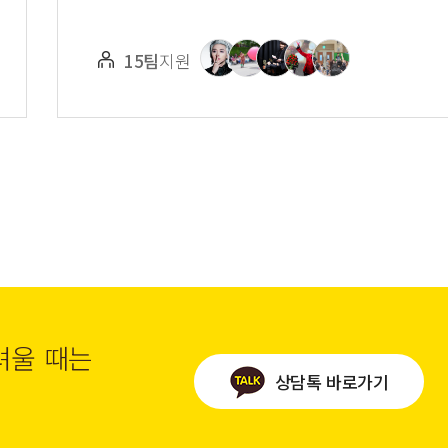
15팀
지원
려울 때는
상담톡 바로가기