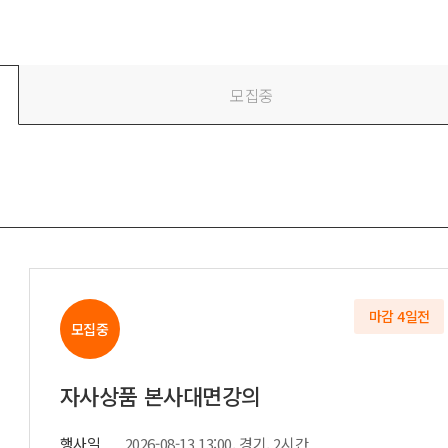
전
레이허
회
특수효과
악
·뮤지컬
무대
모집중
행
전식
발전차
전기공사
마감 4일전
모집중
자사상품 본사대면강의
행사일
2026-08-13 13:00, 경기, 2시간