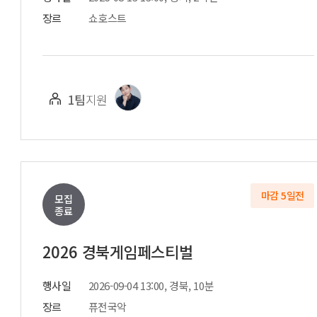
장르
쇼호스트
1팀
지원
마감 5일전
모집
종료
2026 경북게임페스티벌
행사일
2026-09-04 13:00, 경북, 10분
장르
퓨전국악