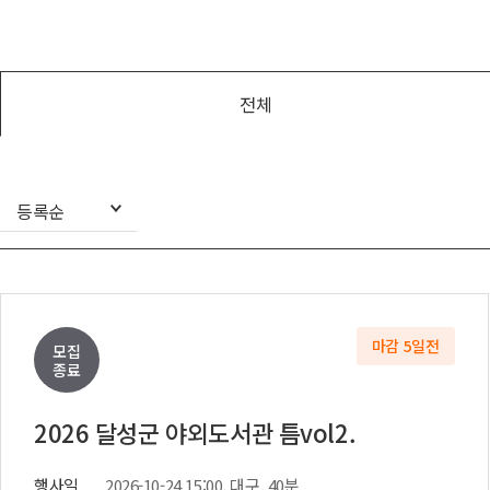
아나운서
개그맨
국악·클래식·재즈
전체
방송인·강사·셀럽
등록순
마감 5일전
모집
종료
2026 달성군 야외도서관 틈vol2.
행사일
2026-10-24 15:00, 대구, 40분