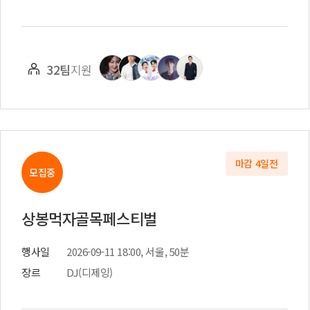
32팀
지원
마감 4일전
모집중
상봉먹자골목페스티벌
행사일
2026-09-11 18:00, 서울, 50분
장르
DJ(디제잉)