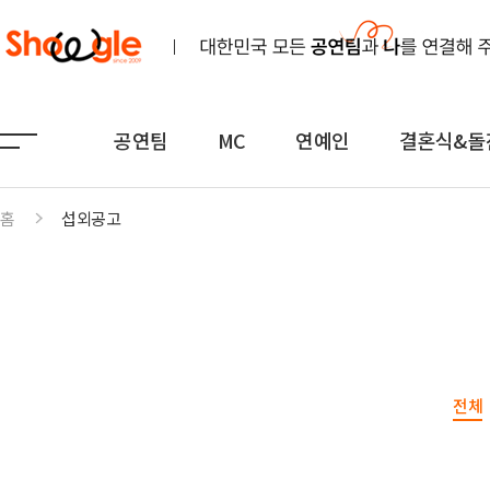
공연팀
MC
연예인
결혼식&돌
홈
섭외공고
공연팀
MC
연예인
노래
전문MC
K-POP(아이돌)
연주
아나운서
일반가요
댄스무용
외국어
트로트
전체
전통
쇼호스트
힙합·DJ
퍼포먼스
밴드
기획공연
708090·포크