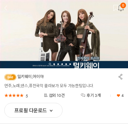
0
뒤
로
가
기
공
밀키웨이,어이야
유
하
연주,노래,댄스,퓨전국악 콜라보가 모두 가능한팀입니다.
기
★
★
★
★
★
★
★
★
★
★
섭외 10건
후기 3개
4
5
프로필 다운로드