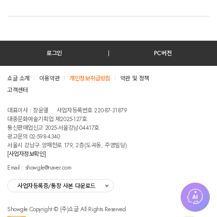
로그인
PC버전
쇼글 소개
이용약관
개인정보취급방침
약관 및 정책
고객센터
테스트진입텍스트입니다
대표이사 : 장윤열
사업자등록번호 220-87-31879
대중문화예술기획업 제2025-127호
통신판매업신고 2025-서울강남-04417호
광고문의 02-598-4340
서울시 강남구 양재천로 179, 2층(도곡동, 주영빌딩)
[사업자정보확인]
Email : showgle@naver.com
사업자등록증/통장 사본 다운로드
Showgle Copyright © (주)쇼글 All Rights Reserved.
섭