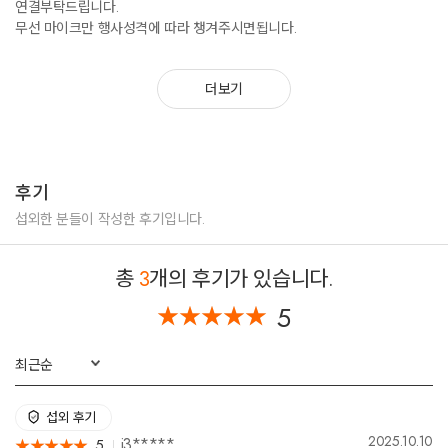
연결부탁드립니다.
무선 마이크만 행사성격에 따라 챙겨주시면됩니다.
더보기
후기
섭외한 분들이 작성한 후기입니다.
총
3
개의 후기가 있습니다.
5
★
★
★
★
★
★
★
★
★
★
최근순
섭외 후기
2025.10.10
j3*****
5
★
★
★
★
★
★
★
★
★
★