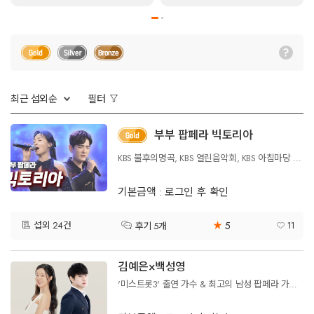
최근 섭외순
필터
부부 팝페라 빅토리아
KBS 불후의명곡, KBS 열린음악회, KBS 아침마당 우승, TV조선 노래하는 대한민국 스타상
기본금액 : 로그인 후 확인
5
섭외 24건
★
11
후기 5개
김예은×백성영
'미스트롯3' 출연 가수 & 최고의 남성 팝페라 가수 혼성 듀엣팀