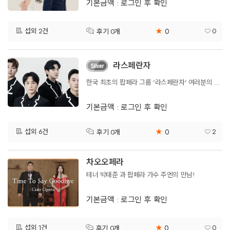
기본금액 : 로그인 후 확인
0
섭외 2건
★
0
후기 0개
라스페란자
한국 최초의 팝페라 그룹 '라스페란자' 여러분의 마음에 희망을 심어 드립니다.
기본금액 : 로그인 후 확인
0
섭외 6건
★
2
후기 0개
차오오페라
테너 박태준 과 팝페라 가수 주엔의 만남!
기본금액 : 로그인 후 확인
0
섭외 1건
★
0
후기 0개