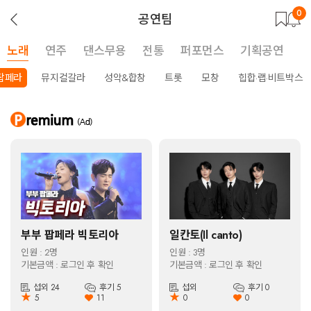
0
뒤
공연팀
로
가
기
노래
연주
댄스무용
전통
퍼포먼스
기획공연
팝페라
뮤지컬갈라
성악&합창
트롯
모창
힙합·랩·비트박스
부부 팝페라 빅토리아
일칸토(Il canto)
인원 : 2명
인원 : 3명
기본금액 : 로그인 후 확인
기본금액 : 로그인 후 확인
섭외 24
후기 5
섭외
후기 0
★
★
5
11
0
0