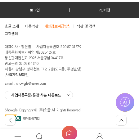
로그인
PC버전
쇼글 소개
이용약관
개인정보취급방침
약관 및 정책
고객센터
테스트진입텍스트입니다
대표이사 : 장윤열
사업자등록번호 220-87-31879
대중문화예술기획업 제2025-127호
통신판매업신고 2025-서울강남-04417호
광고문의 02-598-4340
서울시 강남구 양재천로 179, 2층(도곡동, 주영빌딩)
[사업자정보확인]
Email : showgle@naver.com
사업자등록증/통장 사본 다운로드
Showgle Copyright © (주)쇼글 All Rights Reserved.
섭
뒤
맨
외
로
위
공
가
로
고
홈
기
가
메
검
마
버
기
뉴
색
이
튼