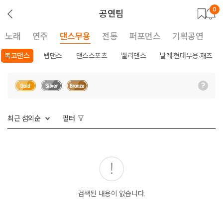
0
뒤
공연팀
로
가
기
노래
연주
댄스무용
전통
퍼포먼스
기획공연
복고댄스
탭댄스
댄스스포츠
밸리댄스
발레·현대무용·재즈
최근 섭외순
필터
검색된 내용이 없습니다.