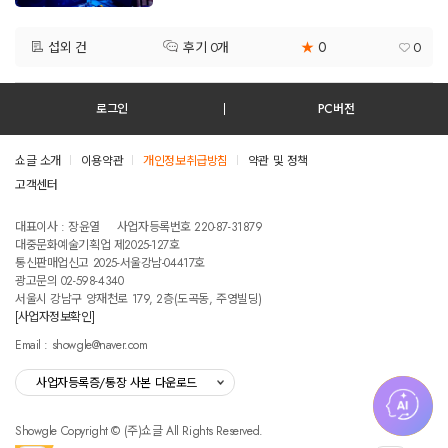
0
섭외 건
★
0
후기 0개
로그인
PC버전
쇼글 소개
이용약관
개인정보취급방침
약관 및 정책
고객센터
테스트진입텍스트입니다
대표이사 : 장윤열
사업자등록번호 220-87-31879
대중문화예술기획업 제2025-127호
통신판매업신고 2025-서울강남-04417호
광고문의 02-598-4340
서울시 강남구 양재천로 179, 2층(도곡동, 주영빌딩)
[사업자정보확인]
Email : showgle@naver.com
사업자등록증/통장 사본 다운로드
Showgle Copyright © (주)쇼글 All Rights Reserved.
섭