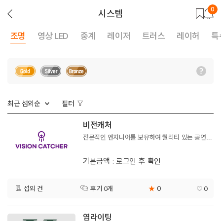
0
뒤
시스템
로
가
기
조명
영상 LED
중계
레이저
트러스
레이허
특
최근 섭외순
필터
비전캐처
전문적인 엔지니어를 보유하여 퀄리티 있는 공연 연출을 해드립니다
기본금액 : 로그인 후 확인
0
섭외 건
★
0
후기 0개
염라이팅