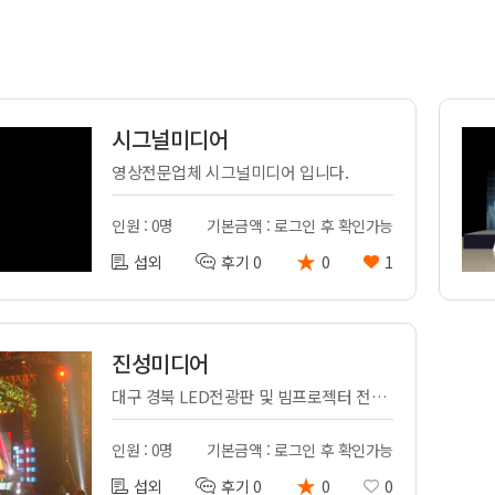
전
레이허
회
특수효과
악
·뮤지컬
무대
행
전식
시그널미디어
발전차
영상전문업체 시그널미디어 입니다.
전기공사
인원 : 0명
기본금액 : 로그인 후 확인가능
★
섭외
후기 0
0
1
진성미디어
대구 경북 LED전광판 및 빔프로젝터 전문 업체
인원 : 0명
기본금액 : 로그인 후 확인가능
★
섭외
후기 0
0
0