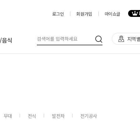
로그인
회원가입
마이쇼글
지역별
/음식
탈
인력
제작물/프로그
천막(TFS,AH)
영상제작,편집
제작물
렌탈(천막,의자,테이블)
사진촬영
프로그램
렌탈(피크닉 용품 등)
디자이너
음식
무대
전식
발전차
전기공사
테이너부스
진행요원
기막조형물(바운스,에어돔,에
음악감독
트)
VJ