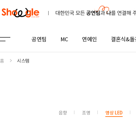
공연팀
MC
연예인
결혼식&돌
홈
시스템
공연팀
MC
연예인
노래
전문MC
K-POP(아이돌)
연주
아나운서
일반가요
댄스무용
외국어
트로트
음향
조명
영상 LED
전통
쇼호스트
힙합·DJ
퍼포먼스
밴드
기획공연
708090·포크