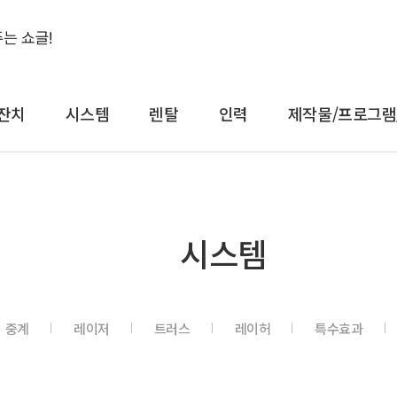
잔치
시스템
렌탈
인력
제작물/프로그램
결혼식&돌잔치
시스템
렌
시스템
축가
음향
대형
축주
조명
일반
전문 사회자
영상 LED
감성
중계
레이저
트러스
레이허
특수효과
연예인 축가
중계
컨
연예인 사회자
레이저
공
어텐
트러스