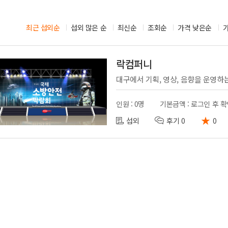
시부스
성우
의장비
최근 섭외순
섭외 많은 순
도우미
최신순
조회순
가격 낮은순
기렌탈
경호
사용품
통역
락컴퍼니
인원 : 0명
기본금액 : 로그인 후 
★
섭외
후기 0
0