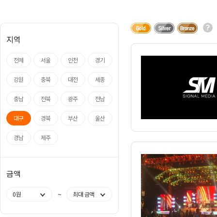
아나운서
개그맨
지역
국악·클래식·재즈
방송인·강사·셀럽
전체
서울
인천
경기
강원
충북
대전
세종
충남
전북
광주
전남
대구
경북
부산
울산
경남
제주
금액
~
0원
최대 금액