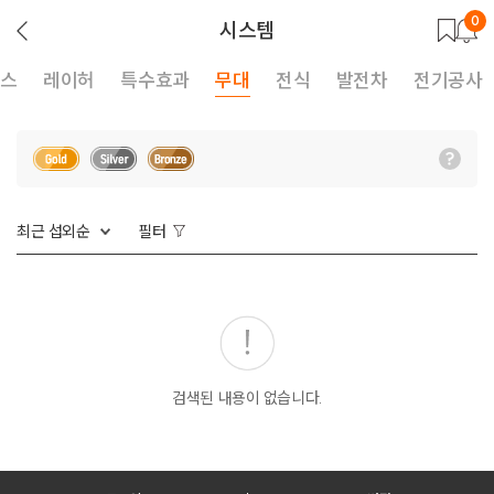
0
뒤
시스템
로
가
기
스
레이허
특수효과
무대
전식
발전차
전기공사
최근 섭외순
필터
검색된 내용이 없습니다.