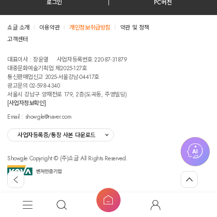
로그인
PC버전
쇼글 소개
이용약관
개인정보취급방침
약관 및 정책
고객센터
테스트진입텍스트입니다
대표이사 : 장윤열
사업자등록번호 220-87-31879
대중문화예술기획업 제2025-127호
통신판매업신고 2025-서울강남-04417호
광고문의 02-598-4340
서울시 강남구 양재천로 179, 2층(도곡동, 주영빌딩)
[사업자정보확인]
Email : showgle@naver.com
사업자등록증/통장 사본 다운로드
Showgle Copyright © (주)쇼글 All Rights Reserved.
섭
뒤
맨
외
로
위
공
가
로
고
홈
기
가
메
검
마
버
기
뉴
색
이
튼
쇼
글