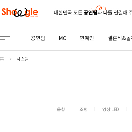
공연팀
MC
연예인
결혼식&돌
홈
시스템
공연팀
MC
연예인
노래
전문MC
K-POP(아이돌)
연주
아나운서
일반가요
댄스무용
외국어
트로트
음향
조명
영상 LED
전통
쇼호스트
힙합·DJ
퍼포먼스
밴드
기획공연
708090·포크