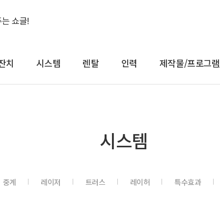
잔치
시스템
렌탈
인력
제작물/프로그램
결혼식&돌잔치
시스템
렌
시스템
축가
음향
대형
축주
조명
일반
전문 사회자
영상 LED
감성
중계
레이저
트러스
레이허
특수효과
연예인 축가
중계
컨
연예인 사회자
레이저
공
어텐
트러스