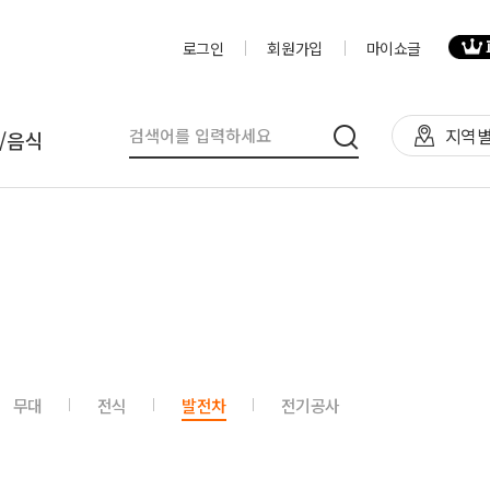
로그인
회원가입
마이쇼글
지역별
/음식
탈
인력
제작물/프로그
천막(TFS,AH)
영상제작,편집
제작물
렌탈(천막,의자,테이블)
사진촬영
프로그램
렌탈(피크닉 용품 등)
디자이너
음식
무대
전식
발전차
전기공사
테이너부스
진행요원
기막조형물(바운스,에어돔,에
음악감독
트)
VJ