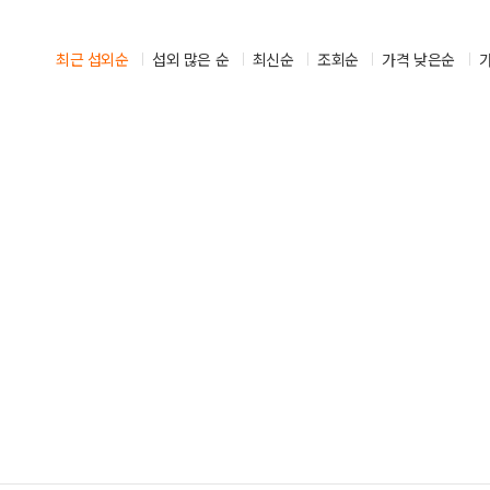
시부스
성우
의장비
최근 섭외순
섭외 많은 순
도우미
최신순
조회순
가격 낮은순
기렌탈
경호
사용품
통역