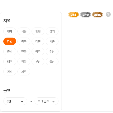
아나운서
개그맨
지역
국악·클래식·재즈
방송인·강사·셀럽
전체
서울
인천
경기
강원
충북
대전
세종
충남
전북
광주
전남
대구
경북
부산
울산
경남
제주
금액
~
0원
최대 금액