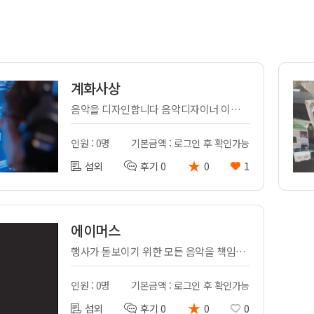
전
레이허
회
특수효과
악
·뮤지컬
무대
행
전식
계화사상
발전차
음악을 디자인합니다 음악디자이너 이계화 음악감독입니다
전기공사
인원 : 0명
기본금액 : 로그인 후 확인가능
★
섭외
후기 0
0
1
에이머스
행사가 돋보이기 위한 모든 음악을 책임집니다.
인원 : 0명
기본금액 : 로그인 후 확인가능
★
섭외
후기 0
0
0