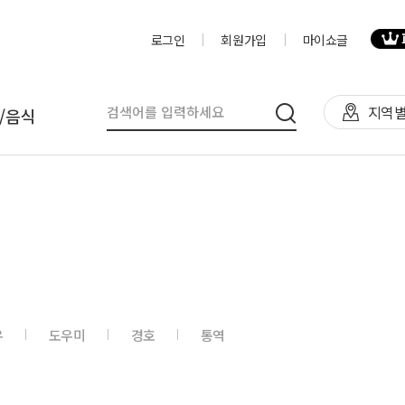
로그인
회원가입
마이쇼글
지역별
/음식
탈
인력
제작물/프로그
천막(TFS,AH)
영상제작,편집
제작물
렌탈(천막,의자,테이블)
사진촬영
프로그램
렌탈(피크닉 용품 등)
디자이너
음식
우
도우미
경호
통역
테이너부스
진행요원
기막조형물(바운스,에어돔,에
음악감독
트)
VJ