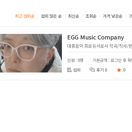
시부스
성우
의장비
최근 섭외순
섭외 많은 순
도우미
최신순
조회순
가격 낮은순
기렌탈
경호
사용품
통역
EGG Music Company
인원 : 0명
기본금액 : 로그인 후 
★
섭외
후기 0
0