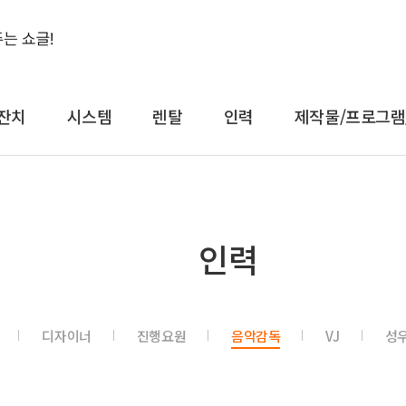
잔치
시스템
렌탈
인력
제작물/프로그램
결혼식&돌잔치
시스템
렌
인력
축가
음향
대형
축주
조명
일반
전문 사회자
영상 LED
감성
디자이너
진행요원
음악감독
VJ
성
연예인 축가
중계
컨
연예인 사회자
레이저
공
어텐
트러스