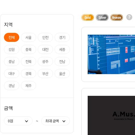
아나운서
개그맨
지역
국악·클래식·재즈
방송인·강사·셀럽
전체
서울
인천
경기
강원
충북
대전
세종
충남
전북
광주
전남
대구
경북
부산
울산
경남
제주
금액
~
0원
최대 금액