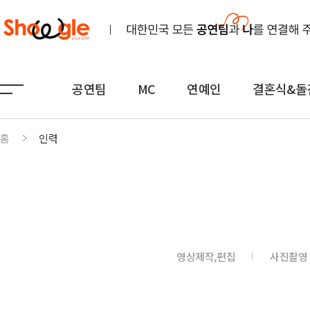
공연팀
MC
연예인
결혼식&돌
홈
인력
공연팀
MC
연예인
노래
전문MC
K-POP(아이돌)
연주
아나운서
일반가요
댄스무용
외국어
트로트
영상제작,편집
사진촬영
전통
쇼호스트
힙합·DJ
퍼포먼스
밴드
기획공연
708090·포크