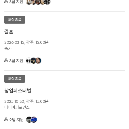
8팀
지원
모집종료
결혼
2026-03-15,
광주,
12:00분
축가
3팀
지원
모집종료
창업페스터벌
2025-10-30,
광주,
15:00분
미디어퍼포먼스
2팀
지원