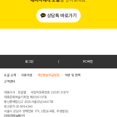
매니저에게 도움
을 받아보세요.
상담톡 바로가기
로그인
PC버전
쇼글 소개
이용약관
개인정보취급방침
약관 및 정책
고객센터
테스트진입텍스트입니다
대표이사 : 장윤열
사업자등록번호 220-87-31879
대중문화예술기획업 제2025-127호
통신판매업신고 2025-서울강남-04417호
광고문의 02-598-4340
서울시 강남구 양재천로 179, 2층(도곡동, 주영빌딩)
[사업자정보확인]