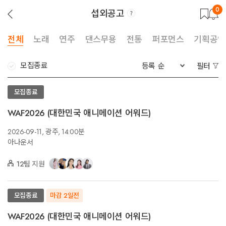
0
섭외공고
뒤
로
가
기
전체
노래
연주
댄스무용
전통
퍼포먼스
기획공연
모집종료
등록 순
필터
모집종료
WAF2026 (대한민국 애니메이션 어워드)
2026-09-11,
광주,
14:00분
아나운서
12팀
지원
모집종료
마감 2일전
WAF2026 (대한민국 애니메이션 어워드)