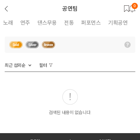
0
뒤
공연팀
로
가
기
노래
연주
댄스무용
전통
퍼포먼스
기획공연
최근 섭외순
필터
검색된 내용이 없습니다.