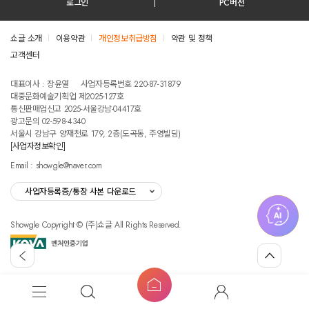
로그인
PC버전
쇼글 소개
이용약관
개인정보취급방침
약관 및 정책
고객센터
테스트진입텍스트입니다
대표이사 : 장윤열
사업자등록번호 220-87-31879
대중문화예술기획업 제2025-127호
통신판매업신고 2025-서울강남-04417호
광고문의 02-598-4340
서울시 강남구 양재천로 179, 2층(도곡동, 주영빌딩)
[사업자정보확인]
Email : showgle@naver.com
사업자등록증/통장 사본 다운로드
Showgle Copyright © (주)쇼글 All Rights Reserved.
섭
뒤
맨
외
로
위
공
가
로
고
홈
기
가
메
검
마
버
기
뉴
색
이
튼
쇼
글